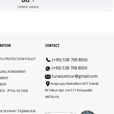
Online visitor
MATION
CONTACT
TA PROTECTION POLICY
(+90) 538 708 8050
(+90) 538 708 8050
LLING AGREEMENT
turaxustour@gmail.com
EMENT
Arapsuyu Mahallesi 607 Sokak
MENT
M.Tabur Apt. 24/C/1 Konyaaltı/
Sİ - İPTAL VE İADE
ANTALYA
M SEYAHAT TAŞIMACILIK