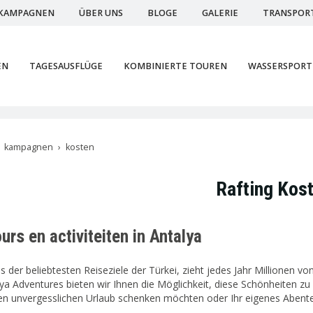
KAMPAGNEN
ÜBER UNS
BLOGE
GALERIE
TRANSPOR
EN
TAGESAUSFLÜGE
KOMBINIERTE TOUREN
WASSERSPORT
kampagnen
kosten
Rafting Kos
urs en activiteiten in Antalya
es der beliebtesten Reiseziele der Türkei, zieht jedes Jahr Millionen v
lya Adventures bieten wir Ihnen die Möglichkeit, diese Schönheiten z
en unvergesslichen Urlaub schenken möchten oder Ihr eigenes Abente