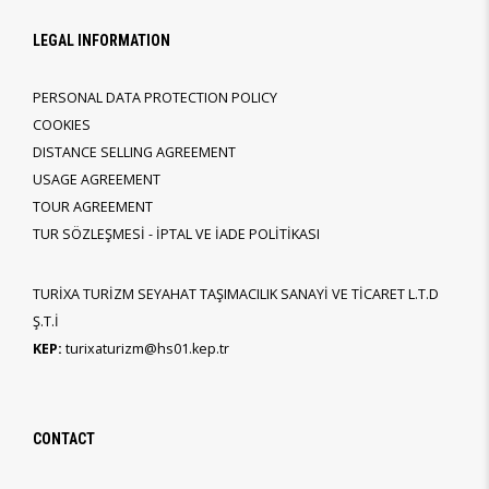
LEGAL INFORMATION
PERSONAL DATA PROTECTION POLICY
COOKIES
DISTANCE SELLING AGREEMENT
USAGE AGREEMENT
TOUR AGREEMENT
TUR SÖZLEŞMESİ - İPTAL VE İADE POLİTİKASI
TURİXA TURİZM SEYAHAT TAŞIMACILIK SANAYİ VE TİCARET L.T.D
Ş.T.İ
KEP:
turixaturizm@hs01.kep.tr
CONTACT