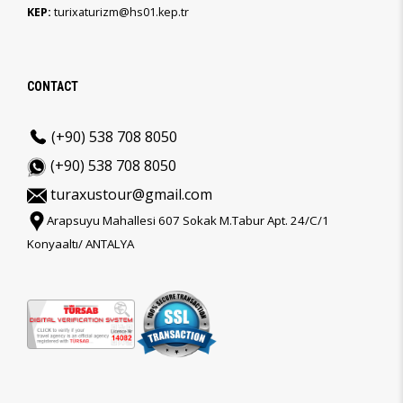
KEP:
turixaturizm@hs01.kep.tr
CONTACT
(+90) 538 708 8050
(+90) 538 708 8050
turaxustour@gmail.com
Arapsuyu Mahallesi 607 Sokak M.Tabur Apt. 24/C/1
Konyaaltı/ ANTALYA