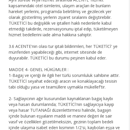
kapsamındaki otel isimlerini, ulaşım araçları ile bunların
hareket yerlerini, programda belirtilmiş ve gezilecek yer
olarak gösterilmiş yerlerin ziyaret sıralarını değiştirebilir.
TÜKETİCİ bu değişiklik ve iptalleri haklı nedenlerle kabul
etmediği takdirde, rezervasyonunu iptal edip, tüketilmeyen
hizmet bedellerini iade alma hakkına sahiptir.
3.6 ACENTE'nin olası tur iptali bildirimleri, her TÜKETİCİ' ye
münferiden yapabileceği gibi, internet sitesinde de
duyurabilir. TÜKETİCİ bu durumu peşinen kabul eder.
MADDE 4- GENEL HÜKÜMLER :
1-Bagaj ve içeriği ile ilgili her türlü sorumluluk sahibine aittir.
TÜKETİCİ seyahat edeceği aracın ve konaklayacağı tesisin
tabi olduğu yasa ve teamüllere uymakla mükellef'tir.
2- Sağlayıcının ağır kusurundan kaynaklanan bagaj kaybı
veya hasarı durumlarında; TÜKETİCİ'nin sağlayıcıya kayıp
veya hasar TUTANAĞI düzenlettirmesi halinde, bagajın
içinde bulunan eşyaların maddi ve manevi değeri ile sair
vasıf ve özellikleri gözetilmeksizin, gezinin toplam bedeli
içinde ulaşıma isabet eden kısmının 1/2'si, kaybolan eşya ve