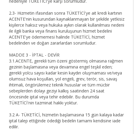
nedeniyle TÜKETİCİ'ye karşı sorumludur.
2.3- Hizmetin ifasından sonra TÜKETİCİ'ye ait kredi kartının
ACENTE'nin kusurundan kaynaklanmayan bir şekilde yetkisiz
kişilerce haksız veya hukuka aykırı olarak kullanılması nedeni
ile ilgili banka veya finans kuruluşunun hizmet bedelini
ACENTE'ye ödememesi halinde TÜKETİCİ, hizmet
bedelinden ve doğan zararlardan sorumludur.
MADDE 3 - İPTAL - DEVİR
3.1.ACENTE, gerekli tüm özeni göstermiş olmasına rağmen
gezinin başlamasına veya devamına engel teşkil eden;
gerekli yolcu sayısı kadar kesin kaydın oluşmaması ve/veya
olumsuz hava koşulları, yol engeli, grev, terör, sis, savaş
ihtimali, öngörülemez teknik hususlar ve tüm mücbir
sebeplerden dolayı geziyi kalkış saatinden 24 saat
öncesinde iptal veya tehir edebilir. Bu durumda
TÜKETİCİ'nin tazminat hakkı yoktur.
3.2 A- TÜKETİCİ, hizmetin başlamasına 15 gün kalaya kadar
iptal talep ettiğinde ödediği bedelin tamamı kendisine iade
edilir.