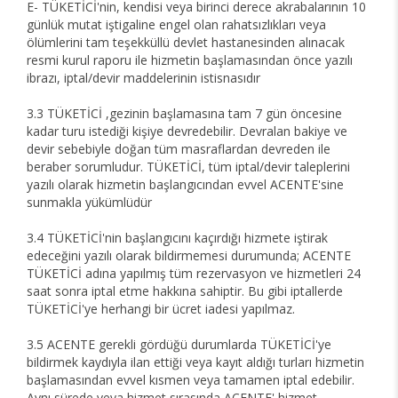
E- TÜKETİCİ'nin, kendisi veya birinci derece akrabalarının 10
günlük mutat iştigaline engel olan rahatsızlıkları veya
ölümlerini tam teşekküllü devlet hastanesinden alınacak
resmi kurul raporu ile hizmetin başlamasından önce yazılı
ibrazı, iptal/devir maddelerinin istisnasıdır
3.3 TÜKETİCİ ,gezinin başlamasına tam 7 gün öncesine
kadar turu istediği kişiye devredebilir. Devralan bakiye ve
devir sebebiyle doğan tüm masraflardan devreden ile
beraber sorumludur. TÜKETİCİ, tüm iptal/devir taleplerini
yazılı olarak hizmetin başlangıcından evvel ACENTE'sine
sunmakla yükümlüdür
3.4 TÜKETİCİ'nin başlangıcını kaçırdığı hizmete iştirak
edeceğini yazılı olarak bildirmemesi durumunda; ACENTE
TÜKETİCİ adına yapılmış tüm rezervasyon ve hizmetleri 24
saat sonra iptal etme hakkına sahiptir. Bu gibi iptallerde
TÜKETİCİ'ye herhangi bir ücret iadesi yapılmaz.
3.5 ACENTE gerekli gördüğü durumlarda TÜKETİCİ'ye
bildirmek kaydıyla ilan ettiği veya kayıt aldığı turları hizmetin
başlamasından evvel kısmen veya tamamen iptal edebilir.
Aynı sürede veya hizmet sırasında ACENTE' hizmet