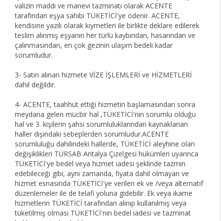
valizin maddi ve manevi tazminatı olarak ACENTE
tarafından eşya sahibi TÜKETİCİ'ye ödenir. ACENTE,
kendisine yazılı olarak kıymetleri ile birlikte deklare edilerek
teslim alınmış eşyanın her türlü kaybından, hasarından ve
çalınmasından, en çok gezinin ulaşım bedeli kadar
sorumludur.
3- Satın alınan hizmete VİZE İŞLEMLERİ ve HİZMETLERİ
dahil değildir.
4- ACENTE, taahhüt ettiği hizmetin başlamasından sonra
meydana gelen mücbir hal ,TÜKETİCİ'nin sorumlu olduğu
hal ve 3. kişilerin şahsi sorumluluklarından kaynaklanan
haller dışındaki sebeplerden sorumludur.ACENTE
sorumluluğu dahilindeki hallerde, TÜKETİCİ aleyhine olan
değişiklikleri TÜRSAB Antalya Çizelgesi hükümleri uyarınca
TÜKETİCİ'ye bedel veya hizmet iadesi şeklinde tazmin
edebileceği gibi, aynı zamanda, fiyata dahil olmayan ve
hizmet esnasında TÜKETİCİ'ye verilen ek ve /veya alternatif
düzenlemeler ile de telafi yoluna gidebilir. Ek veya ikame
hizmetlerin TÜKETİCİ tarafından alınıp kullanılmış veya
tüketilmiş olması TÜKETİCİ'nin bedel iadesi ve tazminat