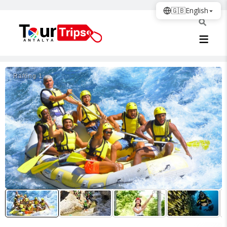
🇬🇧
English
Rafti̇ng 1