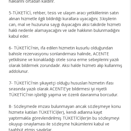
haklarını ortadan kaldırır.
5-TÜKETİCİ, rehber, tesis ve ulaşım aracı yetkililerinin satın
alınan hizmetle ilgili bildirdiği kurallara uyacağını; 3.kişilerin
can, mal ve huzuruna saygı duyacağını aksi takdirde hizmeti
haklı nedenle alamayacağını ve iade hakkının bulunmadığını
kabul eder.
6- TÜKETİCİ'nin, ifa edilen hizmetin kusurlu olduğundan
bahisle rezervasyonu sonlandırması halinde, ACENTE
yetkilisine ve konakladığı otele sona erme sebeplerini yazılı
olarak bildirmek zorundadır. Aksi halde hizmeti alıp kullanmış
addolunur.
7- TÜKETİCİ'nin şikayetçi olduğu hususları hizmetin ifası
sırasında yazılı olarak ACENTE'ye bildirmesi iyi niyetli
TÜKETİCİ'nin işbirliği yapma ve özenli davranma borcudur.
8- Sözleşmede imzası bulunmayan ancak sözleşmeye konu
hizmete katılan TÜKETİCİ(ler), kendi adlarına kayıt
yaptırmakla görevlendirilmiş TÜKETİCİ(ler)in bu sözleşmeyi
okuyup onaylaması ile sözleşme hükümlerini kabul ve
taahhüt etmiş sayılırlar.