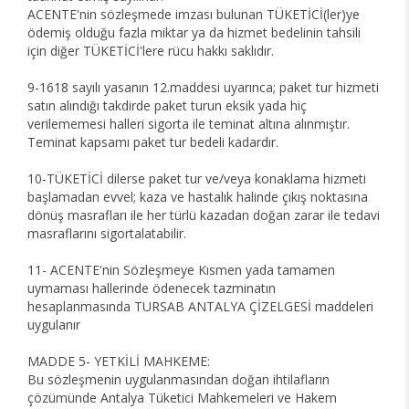
ACENTE'nin sözleşmede imzası bulunan TÜKETİCİ(ler)ye
ödemiş olduğu fazla miktar ya da hizmet bedelinin tahsili
için diğer TÜKETİCİ'lere rücu hakkı saklıdır.
9-1618 sayılı yasanın 12.maddesi uyarınca; paket tur hizmeti
satın alındığı takdirde paket turun eksik yada hiç
verilememesi halleri sigorta ile teminat altına alınmıştır.
Teminat kapsamı paket tur bedeli kadardır.
10-TÜKETİCİ dilerse paket tur ve/veya konaklama hizmeti
başlamadan evvel; kaza ve hastalık halinde çıkış noktasına
dönüş masrafları ile her türlü kazadan doğan zarar ile tedavi
masraflarını sigortalatabilir.
11- ACENTE'nin Sözleşmeye Kısmen yada tamamen
uymaması hallerinde ödenecek tazminatın
hesaplanmasında TURSAB ANTALYA ÇİZELGESİ maddeleri
uygulanır
MADDE 5- YETKİLİ MAHKEME:
Bu sözleşmenin uygulanmasından doğan ihtilafların
çözümünde Antalya Tüketici Mahkemeleri ve Hakem