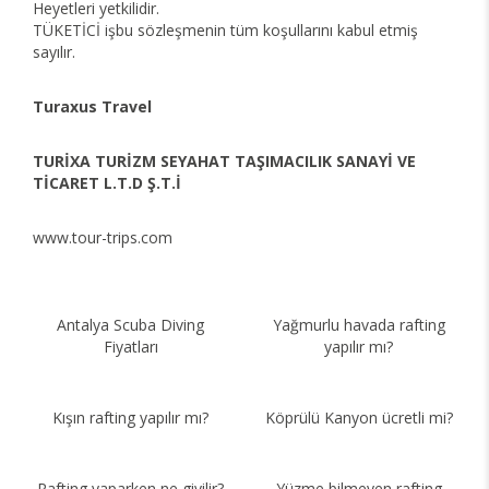
Heyetleri yetkilidir.
TÜKETİCİ işbu sözleşmenin tüm koşullarını kabul etmiş
sayılır.
Turaxus Travel
TURİXA TURİZM SEYAHAT TAŞIMACILIK SANAYİ VE
TİCARET L.T.D Ş.T.İ
www.tour-trips.com
Antalya Scuba Diving
Yağmurlu havada rafting
Fiyatları
yapılır mı?
Kışın rafting yapılır mı?
Köprülü Kanyon ücretli mi?
Rafting yaparken ne giyilir?
Yüzme bilmeyen rafting