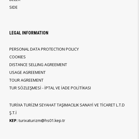
SIDE
LEGAL INFORMATION
PERSONAL DATA PROTECTION POLICY
COOKIES
DISTANCE SELLING AGREEMENT
USAGE AGREEMENT
TOUR AGREEMENT
TUR SÖZLEŞMESİ - İPTAL VE İADE POLİTİKASI
TURİXA TURİZM SEYAHAT TAŞIMACILIK SANAYİ VE TİCARET L.T.D
Ş.T.İ
KEP:
turixaturizm@hs01.kep.tr