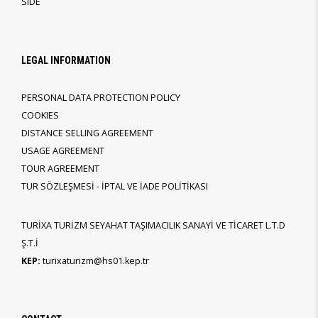
SIDE
LEGAL INFORMATION
PERSONAL DATA PROTECTION POLICY
COOKIES
DISTANCE SELLING AGREEMENT
USAGE AGREEMENT
TOUR AGREEMENT
TUR SÖZLEŞMESİ - İPTAL VE İADE POLİTİKASI
TURİXA TURİZM SEYAHAT TAŞIMACILIK SANAYİ VE TİCARET L.T.D
Ş.T.İ
KEP:
turixaturizm@hs01.kep.tr