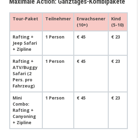
Maximale Action: Ganztages-Kombipakete
Tour-Paket
Teilnehmer
Erwachsener
Kind
(10+)
(5-10)
Rafting +
1 Person
€ 45
€ 23
Jeep Safari
+ Zipline
Rafting +
1 Person
€ 45
€ 23
ATV/Buggy
Safari (2
Pers. pro
Fahrzeug)
Mini
1 Person
€ 45
€ 23
Combo:
Rafting +
Canyoning
+ Zipline