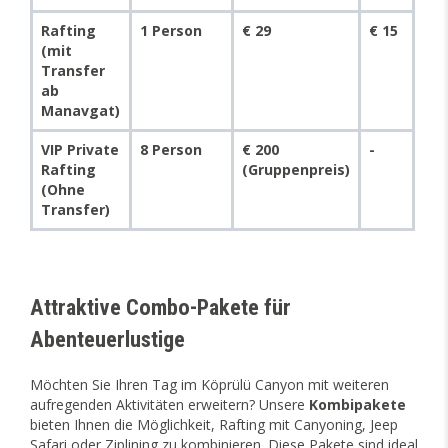
Rafting
1 Person
€ 29
€ 15
(mit
Transfer
ab
Manavgat)
VIP Private
8 Person
€ 200
-
Rafting
(Gruppenpreis)
(Ohne
Transfer)
Attraktive Combo-Pakete für
Abenteuerlustige
Möchten Sie Ihren Tag im Köprülü Canyon mit weiteren
aufregenden Aktivitäten erweitern? Unsere
Kombipakete
bieten Ihnen die Möglichkeit, Rafting mit Canyoning, Jeep
Safari oder Ziplining zu kombinieren. Diese Pakete sind ideal