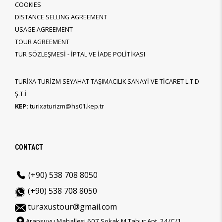
COOKIES
DISTANCE SELLING AGREEMENT
USAGE AGREEMENT
TOUR AGREEMENT
TUR SÖZLEŞMESİ - İPTAL VE İADE POLİTİKASI
TURİXA TURİZM SEYAHAT TAŞIMACILIK SANAYİ VE TİCARET L.T.D
Ş.T.İ
KEP:
turixaturizm@hs01.kep.tr
CONTACT
(+90) 538 708 8050
(+90) 538 708 8050
turaxustour@gmail.com
Arapsuyu Mahallesi 607 Sokak M.Tabur Apt. 24/C/1