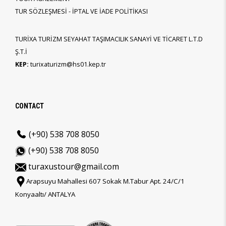
TUR SÖZLEŞMESİ - İPTAL VE İADE POLİTİKASI
TURİXA TURİZM SEYAHAT TAŞIMACILIK SANAYİ VE TİCARET L.T.D
Ş.T.İ
KEP:
turixaturizm@hs01.kep.tr
CONTACT
(+90) 538 708 8050
(+90) 538 708 8050
turaxustour@gmail.com
Arapsuyu Mahallesi 607 Sokak M.Tabur Apt. 24/C/1
Konyaaltı/ ANTALYA