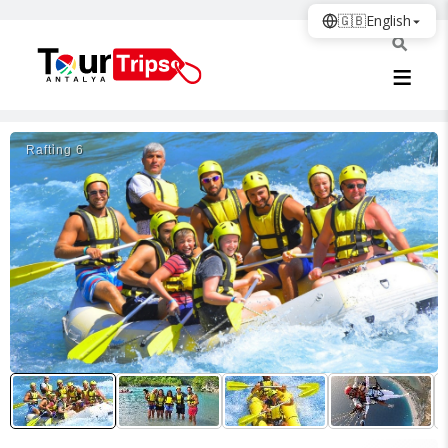
🇬🇧
English
Rafti̇ng 6