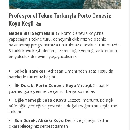
Profesyonel Tekne Turlarıyla Porto Ceneviz
Koyu Keşfi 🚤
Neden Bizi Seçmelisiniz?
Porto Ceneviz Koyu'na
yapacağınız tekne turu, deneyimli ekibimiz ve özenle
hazırlanmış programımızla unutulmaz olacaktır. Turumuzda
3 farklı koyu keşfederken, lezzetli öğle yemeği ve konforlu
bir yolculuk deneyimi yaşayacaksınız.
Sabah Hareket:
Adrasan Limanı'ndan saat 10:00'da
hareketle turumuz başlar.
İlk Durak: Porto Ceneviz Koyu
Yaklaşık 2 saatlik
yüzme, güneşlenme ve çamur banyosu molası.
Öğle Yemeği: Sazak Koyu
Lezzetli menümüzle açık
büfe öğle yemeği ve çevredeki doğal mağaraları keşfetme
imkanı.
Son Durak: Akseki Koyu
Deniz ve güneşin tadını
çıkarabileceğiniz serbest zaman.