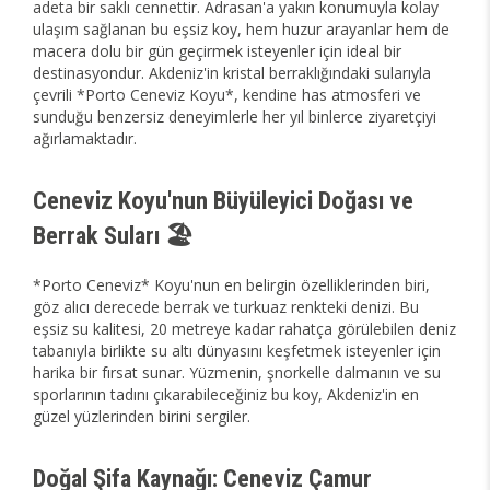
adeta bir saklı cennettir. Adrasan'a yakın konumuyla kolay
ulaşım sağlanan bu eşsiz koy, hem huzur arayanlar hem de
macera dolu bir gün geçirmek isteyenler için ideal bir
destinasyondur. Akdeniz'in kristal berraklığındaki sularıyla
çevrili *Porto Ceneviz Koyu*, kendine has atmosferi ve
sunduğu benzersiz deneyimlerle her yıl binlerce ziyaretçiyi
ağırlamaktadır.
Ceneviz Koyu'nun Büyüleyici Doğası ve
Berrak Suları 🏖️
*Porto Ceneviz* Koyu'nun en belirgin özelliklerinden biri,
göz alıcı derecede berrak ve turkuaz renkteki denizi. Bu
eşsiz su kalitesi, 20 metreye kadar rahatça görülebilen deniz
tabanıyla birlikte su altı dünyasını keşfetmek isteyenler için
harika bir fırsat sunar. Yüzmenin, şnorkelle dalmanın ve su
sporlarının tadını çıkarabileceğiniz bu koy, Akdeniz'in en
güzel yüzlerinden birini sergiler.
Doğal Şifa Kaynağı: Ceneviz Çamur