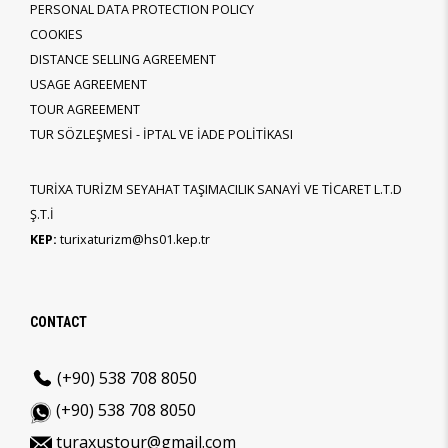
PERSONAL DATA PROTECTION POLICY
COOKIES
DISTANCE SELLING AGREEMENT
USAGE AGREEMENT
TOUR AGREEMENT
TUR SÖZLEŞMESİ - İPTAL VE İADE POLİTİKASI
TURİXA TURİZM SEYAHAT TAŞIMACILIK SANAYİ VE TİCARET L.T.D
Ş.T.İ
KEP:
turixaturizm@hs01.kep.tr
CONTACT
(+90) 538 708 8050
(+90) 538 708 8050
turaxustour@gmail.com