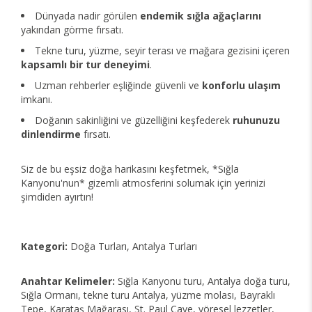
Dünyada nadir görülen
endemik sığla ağaçlarını
yakından görme fırsatı.
Tekne turu, yüzme, seyir terası ve mağara gezisini içeren
kapsamlı bir tur deneyimi
.
Uzman rehberler eşliğinde güvenli ve
konforlu ulaşım
imkanı.
Doğanın sakinliğini ve güzelliğini keşfederek
ruhunuzu
dinlendirme
fırsatı.
Siz de bu eşsiz doğa harikasını keşfetmek, *Sığla
Kanyonu'nun* gizemli atmosferini solumak için yerinizi
şimdiden ayırtın!
Kategori:
Doğa Turları, Antalya Turları
Anahtar Kelimeler:
Sığla Kanyonu turu, Antalya doğa turu,
Sığla Ormanı, tekne turu Antalya, yüzme molası, Bayraklı
Tepe, Karataş Mağarası, St. Paul Cave, yöresel lezzetler,