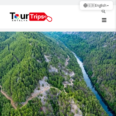
🇬🇧
English