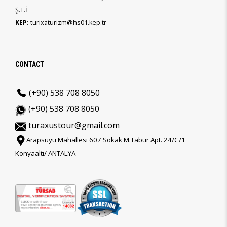
Ş.T.İ
KEP:
turixaturizm@hs01.kep.tr
CONTACT
(+90) 538 708 8050
(+90) 538 708 8050
turaxustour@gmail.com
Arapsuyu Mahallesi 607 Sokak M.Tabur Apt. 24/C/1
Konyaaltı/ ANTALYA