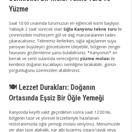
Yüzme
Saat 10:00 civarında turumuzun en eğlenceli kısmı başlıyor.
Yaklaşık 2 saat sürecek olan
Sığla Kanyonu tekne turu
ile
çevrenizdeki muhteşem göl ve dağ manzaralarının tadını
çıkaracaksınız. Teknemiz ilerlerken, sığla ağaçlarının suya
yansıyan büyüleyici görüntülerini izleyebilir, bölgenin zengin
faunasını gözlemleme şansı bulabilirsiniz. *Kanyonun* en
berrak ve serin sularında vereceğimiz
yüzme molası
ile
kendinizi doğanın kucaklayıcı serinliğine bırakabilir, günün
yorgunluğunu üzerinizden atabilirsiniz.
🍽️ Lezzet Durakları: Doğanın
Ortasında Eşsiz Bir Öğle Yemeği
Kanyonda keyifli vakit geçirdikten sonra saat 12:00'de,
bölgenin taze ve yöresel lezzetleriyle hazırlanan
restoranımızda öğle yemeği molası veriyoruz. Menümüzde
yer alan taze alabalık, nar gibi kızarmış ızgara tavuk veya