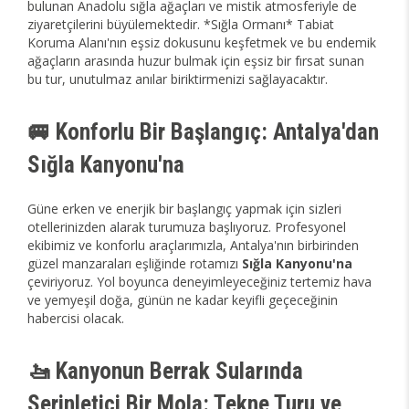
bulunan Anadolu sığla ağaçları ve mistik atmosferiyle de
ziyaretçilerini büyülemektedir. *Sığla Ormanı* Tabiat
Koruma Alanı'nın eşsiz dokusunu keşfetmek ve bu endemik
ağaçların arasında huzur bulmak için eşsiz bir fırsat sunan
bu tur, unutulmaz anılar biriktirmenizi sağlayacaktır.
🚐 Konforlu Bir Başlangıç: Antalya'dan
Sığla Kanyonu'na
Güne erken ve enerjik bir başlangıç yapmak için sizleri
otellerinizden alarak turumuza başlıyoruz. Profesyonel
ekibimiz ve konforlu araçlarımızla, Antalya'nın birbirinden
güzel manzaraları eşliğinde rotamızı
Sığla Kanyonu'na
çeviriyoruz. Yol boyunca deneyimleyeceğiniz tertemiz hava
ve yemyeşil doğa, günün ne kadar keyifli geçeceğinin
habercisi olacak.
🚤 Kanyonun Berrak Sularında
Serinletici Bir Mola: Tekne Turu ve