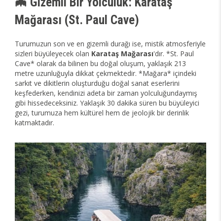
🦇 Gizemli Bir Yolculuk: Karataş
Mağarası (St. Paul Cave)
Turumuzun son ve en gizemli durağı ise, mistik atmosferiyle
sizleri büyüleyecek olan
Karataş Mağarası
'dır. *St. Paul
Cave* olarak da bilinen bu doğal oluşum, yaklaşık 213
metre uzunluğuyla dikkat çekmektedir. *Mağara* içindeki
sarkıt ve dikitlerin oluşturduğu doğal sanat eserlerini
keşfederken, kendinizi adeta bir zaman yolculuğundaymış
gibi hissedeceksiniz. Yaklaşık 30 dakika süren bu büyüleyici
gezi, turumuza hem kültürel hem de jeolojik bir derinlik
katmaktadır.