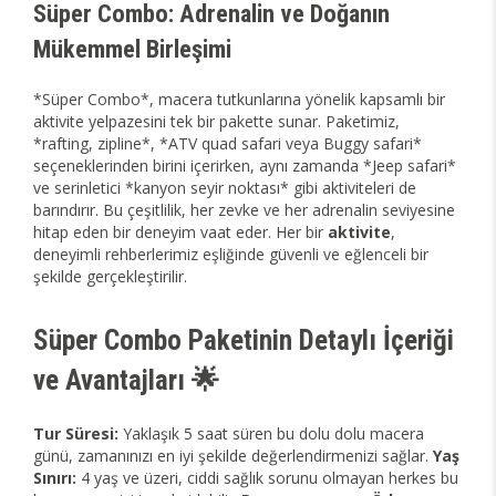
Süper Combo: Adrenalin ve Doğanın
Mükemmel Birleşimi
*Süper Combo*, macera tutkunlarına yönelik kapsamlı bir
aktivite yelpazesini tek bir pakette sunar. Paketimiz,
*rafting, zipline*, *ATV quad safari veya Buggy safari*
seçeneklerinden birini içerirken, aynı zamanda *Jeep safari*
ve serinletici *kanyon seyir noktası* gibi aktiviteleri de
barındırır. Bu çeşitlilik, her zevke ve her adrenalin seviyesine
hitap eden bir deneyim vaat eder. Her bir
aktivite
,
deneyimli rehberlerimiz eşliğinde güvenli ve eğlenceli bir
şekilde gerçekleştirilir.
Süper Combo Paketinin Detaylı İçeriği
ve Avantajları 🌟
Tur Süresi:
Yaklaşık 5 saat süren bu dolu dolu macera
günü, zamanınızı en iyi şekilde değerlendirmenizi sağlar.
Yaş
Sınırı:
4 yaş ve üzeri, ciddi sağlık sorunu olmayan herkes bu