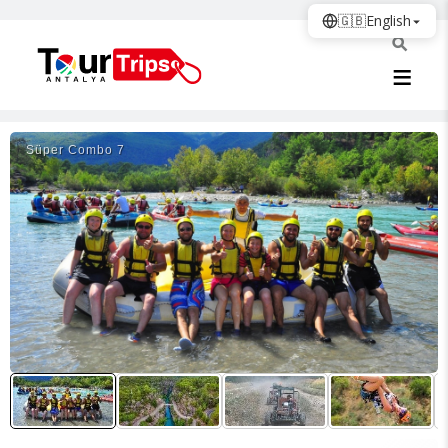
🇬🇧
English
Süper Combo 7