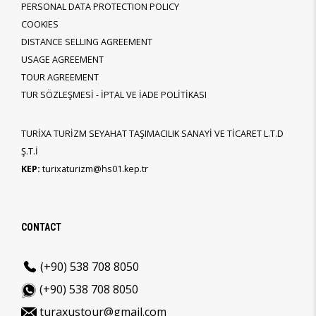
PERSONAL DATA PROTECTION POLICY
COOKIES
DISTANCE SELLING AGREEMENT
USAGE AGREEMENT
TOUR AGREEMENT
TUR SÖZLEŞMESİ - İPTAL VE İADE POLİTİKASI
TURİXA TURİZM SEYAHAT TAŞIMACILIK SANAYİ VE TİCARET L.T.D
Ş.T.İ
KEP:
turixaturizm@hs01.kep.tr
CONTACT
(+90) 538 708 8050
(+90) 538 708 8050
turaxustour@gmail.com