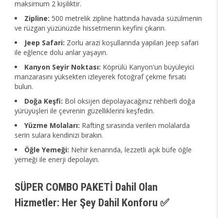
maksimum 2 kişiliktir.
Zipline:
500 metrelik zipline hattında havada süzülmenin
ve rüzgarı yüzünüzde hissetmenin keyfini çıkarın.
Jeep Safari:
Zorlu arazi koşullarında yapılan Jeep safari
ile eğlence dolu anlar yaşayın.
Kanyon Seyir Noktası:
Köprülü Kanyon'un büyüleyici
manzarasını yüksekten izleyerek fotoğraf çekme fırsatı
bulun.
Doğa Keşfi:
Bol oksijen depolayacağınız rehberli doğa
yürüyüşleri ile çevrenin güzelliklerini keşfedin.
Yüzme Molaları:
Rafting sırasında verilen molalarda
serin sulara kendinizi bırakın.
Öğle Yemeği:
Nehir kenarında, lezzetli açık büfe öğle
yemeği ile enerji depolayın.
SÜPER COMBO PAKETİ Dahil Olan
Hizmetler: Her Şey Dahil Konforu ✅