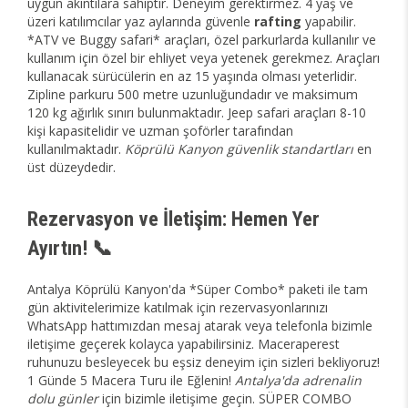
uygun akıntılara sahiptir. Deneyim gerektirmez. 4 yaş ve
üzeri katılımcılar yaz aylarında güvenle
rafting
yapabilir.
*ATV ve Buggy safari* araçları, özel parkurlarda kullanılır ve
kullanım için özel bir ehliyet veya yetenek gerekmez. Araçları
kullanacak sürücülerin en az 15 yaşında olması yeterlidir.
Zipline parkuru 500 metre uzunluğundadır ve maksimum
120 kg ağırlık sınırı bulunmaktadır. Jeep safari araçları 8-10
kişi kapasitelidir ve uzman şoförler tarafından
kullanılmaktadır.
Köprülü Kanyon güvenlik standartları
en
üst düzeydedir.
Rezervasyon ve İletişim: Hemen Yer
Ayırtın! 📞
Antalya Köprülü Kanyon'da *Süper Combo* paketi ile tam
gün aktivitelerimize katılmak için rezervasyonlarınızı
WhatsApp hattımızdan mesaj atarak veya telefonla bizimle
iletişime geçerek kolayca yapabilirsiniz. Maceraperest
ruhunuzu besleyecek bu eşsiz deneyim için sizleri bekliyoruz!
1 Günde 5 Macera Turu ile Eğlenin!
Antalya'da adrenalin
dolu günler
için bizimle iletişime geçin. SÜPER COMBO