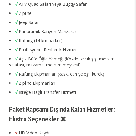
√
ATV Quad Safari veya Buggy Safari
√
Zipline
√
Jeep Safari
√
Panoramik Kanyon Manzarası
√
Rafting (14 km parkur)
√
Profesyonel Rehberlik Hizmeti
√
Açık Büfe Öğle Yemeği (Közde tavuk şiş, mevsim
salatası, makarna, mevsim meyvesi)
√
Rafting Ekipmanları (kask, can yeleği, kürek)
√
Zipline Ekipmanları
√
İsteğe Bağlı Transfer Hizmeti
Paket Kapsamı Dışında Kalan Hizmetler:
Ekstra Seçenekler ❌
x
HD Video Kaydı