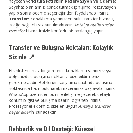
heyecan verici tura katılabilir.
Rezervasyon ve Ödeme:
Seyahat planlarınızı esnek tutmak için şimdi rezervasyon
yapıp sonra ödeme seçeneğinden faydalanabilirsiniz.
Transfer:
Konaklama yerinizden pulu transfer hizmeti,
isteğe bağlı olarak sunulmaktadır.
Antalya otellerinden
transfer
hizmetimizle konforlu bir başlangıç yapın.
Transfer ve Buluşma Noktaları: Kolaylık
Sizinle 📍
Etkinlikten en az bir gün önce konaklama yerinizi veya
bölgenizdeki buluşma noktanızı bize bildirmeniz
gerekmektedir. Belirlenen karşılama saatinde buluşma
noktasında hazır bulunarak maceranıza başlayabilirsiniz.
WhatsApp üzerinden bizimle iletişime geçerek detaylı
konum bilgisi ve buluşma saatini öğrenebilirsiniz.
Profesyonel ekibimiz, size en uygun
Antalya transfer
seçenekleri
ni sunacaktır.
Rehberlik ve Dil Desteği: Küresel