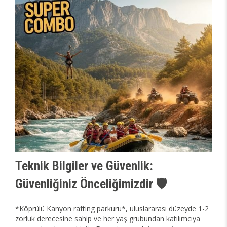
Teknik Bilgiler ve Güvenlik:
Güvenliğiniz Önceliğimizdir 🛡️
*Köprülü Kanyon rafting parkuru*, uluslararası düzeyde 1-2
zorluk derecesine sahip ve her yaş grubundan katılımcıya