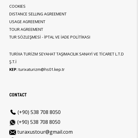
COOKIES
DISTANCE SELLING AGREEMENT
USAGE AGREEMENT
TOUR AGREEMENT
TUR SÖZLEŞMESİ - İPTAL VE İADE POLİTİKASI
TURİXA TURİZM SEYAHAT TAŞIMACILIK SANAYİ VE TİCARET L.T.D
Ş.T.İ
KEP:
turixaturizm@hs01.kep.tr
CONTACT
(+90) 538 708 8050
(+90) 538 708 8050
turaxustour@gmail.com