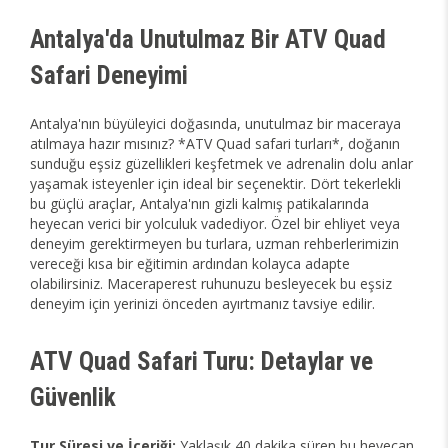
Antalya'da Unutulmaz Bir ATV Quad
Safari Deneyimi
Antalya'nın büyüleyici doğasında, unutulmaz bir maceraya
atılmaya hazır mısınız? *ATV Quad safari turları*, doğanın
sunduğu eşsiz güzellikleri keşfetmek ve adrenalin dolu anlar
yaşamak isteyenler için ideal bir seçenektir. Dört tekerlekli
bu güçlü araçlar, Antalya'nın gizli kalmış patikalarında
heyecan verici bir yolculuk vadediyor. Özel bir ehliyet veya
deneyim gerektirmeyen bu turlara, uzman rehberlerimizin
vereceği kısa bir eğitimin ardından kolayca adapte
olabilirsiniz. Maceraperest ruhunuzu besleyecek bu eşsiz
deneyim için yerinizi önceden ayırtmanız tavsiye edilir.
ATV Quad Safari Turu: Detaylar ve
Güvenlik
Tur Süresi ve İçeriği:
Yaklaşık 40 dakika süren bu heyecan