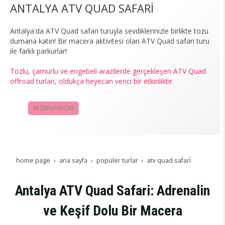
ANTALYA ATV QUAD SAFARİ
Antalya'da ATV Quad safari turuyla sevdiklerinizle birlikte tozu
dumana katın! Bir macera aktivitesi olan ATV Quad safari turu
ile farklı parkurlar!
Tozlu, çamurlu ve engebeli arazilerde gerçekleşen ATV Quad
offroad turları, oldukça heyecan verici bir etkinliktir.
REZERVASYON
KAMPANYALAR
home page
ana sayfa
popüler turlar
atv quad safari̇
Antalya ATV Quad Safari: Adrenalin
ve Keşif Dolu Bir Macera