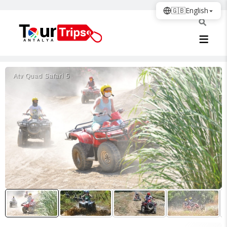
🇬🇧
English
Atv Quad Safari̇ 5