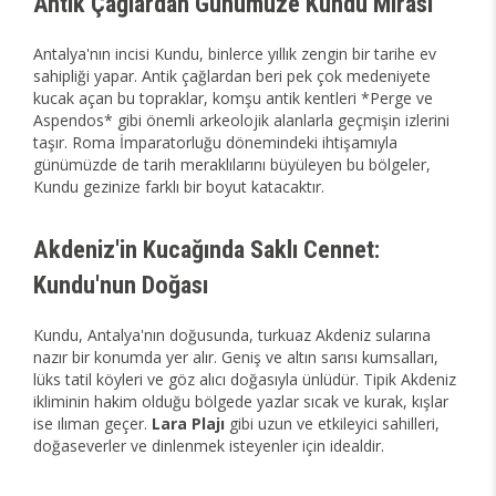
Antik Çağlardan Günümüze Kundu Mirası
Antalya'nın incisi Kundu, binlerce yıllık zengin bir tarihe ev
sahipliği yapar. Antik çağlardan beri pek çok medeniyete
kucak açan bu topraklar, komşu antik kentleri *Perge ve
Aspendos* gibi önemli arkeolojik alanlarla geçmişin izlerini
taşır. Roma İmparatorluğu dönemindeki ihtişamıyla
günümüzde de tarih meraklılarını büyüleyen bu bölgeler,
Kundu gezinize farklı bir boyut katacaktır.
Akdeniz'in Kucağında Saklı Cennet:
Kundu'nun Doğası
Kundu, Antalya'nın doğusunda, turkuaz Akdeniz sularına
nazır bir konumda yer alır. Geniş ve altın sarısı kumsalları,
lüks tatil köyleri ve göz alıcı doğasıyla ünlüdür. Tipik Akdeniz
ikliminin hakim olduğu bölgede yazlar sıcak ve kurak, kışlar
ise ılıman geçer.
Lara Plajı
gibi uzun ve etkileyici sahilleri,
doğaseverler ve dinlenmek isteyenler için idealdir.