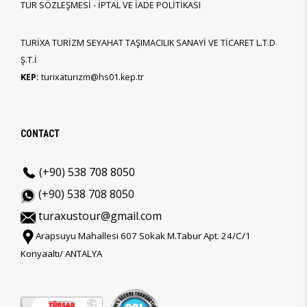
TUR SÖZLEŞMESİ - İPTAL VE İADE POLİTİKASI
TURİXA TURİZM SEYAHAT TAŞIMACILIK SANAYİ VE TİCARET L.T.D
Ş.T.İ
KEP:
turixaturizm@hs01.kep.tr
CONTACT
(+90) 538 708 8050
(+90) 538 708 8050
turaxustour@gmail.com
Arapsuyu Mahallesi 607 Sokak M.Tabur Apt. 24/C/1
Konyaaltı/ ANTALYA