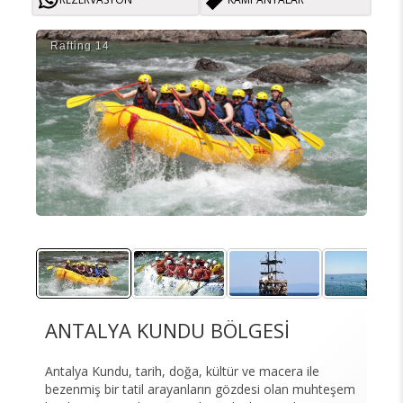
Rafti̇ng 14
Raft
ANTALYA KUNDU BÖLGESİ
Antalya Kundu, tarih, doğa, kültür ve macera ile
bezenmiş bir tatil arayanların gözdesi olan muhteşem