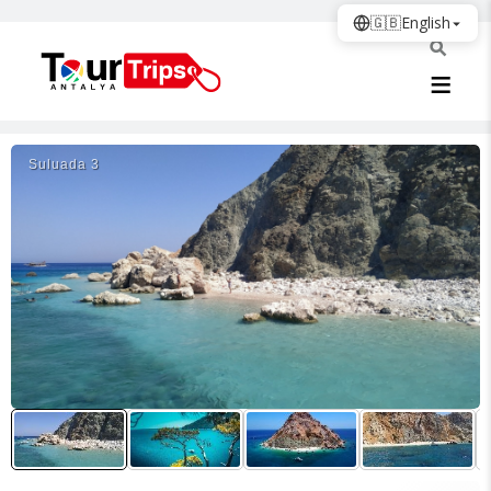
🇬🇧
English
Suluada 3