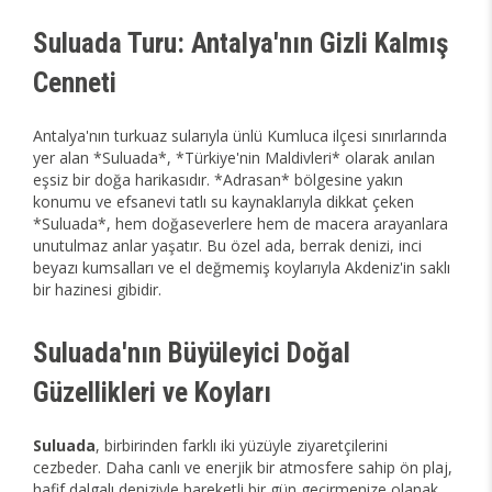
Suluada Turu: Antalya'nın Gizli Kalmış
Cenneti
Antalya'nın turkuaz sularıyla ünlü Kumluca ilçesi sınırlarında
yer alan *Suluada*, *Türkiye'nin Maldivleri* olarak anılan
eşsiz bir doğa harikasıdır. *Adrasan* bölgesine yakın
konumu ve efsanevi tatlı su kaynaklarıyla dikkat çeken
*Suluada*, hem doğaseverlere hem de macera arayanlara
unutulmaz anlar yaşatır. Bu özel ada, berrak denizi, inci
beyazı kumsalları ve el değmemiş koylarıyla Akdeniz'in saklı
bir hazinesi gibidir.
Suluada'nın Büyüleyici Doğal
Güzellikleri ve Koyları
Suluada
, birbirinden farklı iki yüzüyle ziyaretçilerini
cezbeder. Daha canlı ve enerjik bir atmosfere sahip ön plaj,
hafif dalgalı deniziyle hareketli bir gün geçirmenize olanak