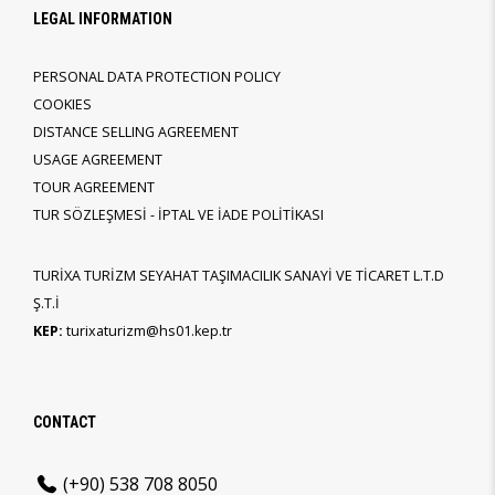
LEGAL INFORMATION
PERSONAL DATA PROTECTION POLICY
COOKIES
DISTANCE SELLING AGREEMENT
USAGE AGREEMENT
TOUR AGREEMENT
TUR SÖZLEŞMESİ - İPTAL VE İADE POLİTİKASI
TURİXA TURİZM SEYAHAT TAŞIMACILIK SANAYİ VE TİCARET L.T.D
Ş.T.İ
KEP:
turixaturizm@hs01.kep.tr
CONTACT
(+90) 538 708 8050