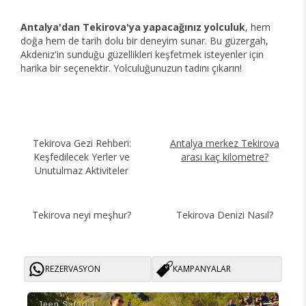
Antalya'dan Tekirova'ya yapacağınız yolculuk
, hem
doğa hem de tarih dolu bir deneyim sunar. Bu güzergah,
Akdeniz'in sunduğu güzellikleri keşfetmek isteyenler için
harika bir seçenektir. Yolculuğunuzun tadını çıkarın!
Tekirova Gezi Rehberi:
Antalya merkez Tekirova
Keşfedilecek Yerler ve
arası kaç kilometre?
Unutulmaz Aktiviteler
Tekirova neyi meşhur?
Tekirova Denizi Nasıl?
REZERVASYON
KAMPANYALAR
Jeep Safari̇ 1
Jee