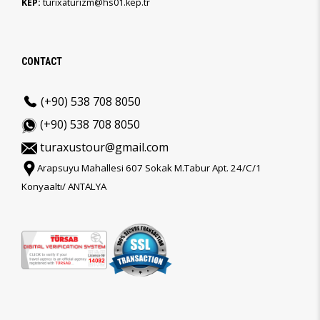
KEP:
turixaturizm@hs01.kep.tr
CONTACT
(+90) 538 708 8050
(+90) 538 708 8050
turaxustour@gmail.com
Arapsuyu Mahallesi 607 Sokak M.Tabur Apt. 24/C/1
Konyaaltı/ ANTALYA