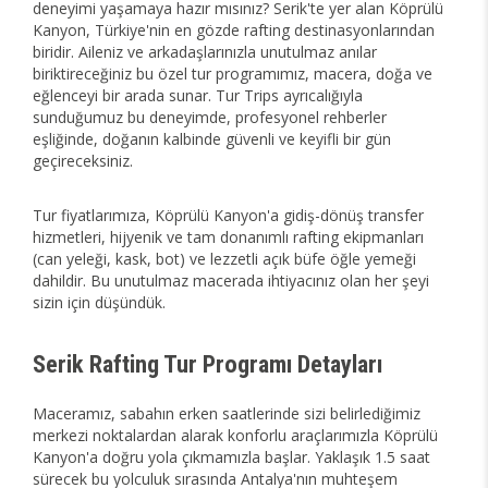
deneyimi yaşamaya hazır mısınız? Serik'te yer alan Köprülü
Kanyon, Türkiye'nin en gözde rafting destinasyonlarından
biridir. Aileniz ve arkadaşlarınızla unutulmaz anılar
biriktireceğiniz bu özel tur programımız, macera, doğa ve
eğlenceyi bir arada sunar. Tur Trips ayrıcalığıyla
sunduğumuz bu deneyimde, profesyonel rehberler
eşliğinde, doğanın kalbinde güvenli ve keyifli bir gün
geçireceksiniz.
Tur fiyatlarımıza, Köprülü Kanyon'a gidiş-dönüş transfer
hizmetleri, hijyenik ve tam donanımlı rafting ekipmanları
(can yeleği, kask, bot) ve lezzetli açık büfe öğle yemeği
dahildir. Bu unutulmaz macerada ihtiyacınız olan her şeyi
sizin için düşündük.
Serik Rafting Tur Programı Detayları
Maceramız, sabahın erken saatlerinde sizi belirlediğimiz
merkezi noktalardan alarak konforlu araçlarımızla Köprülü
Kanyon'a doğru yola çıkmamızla başlar. Yaklaşık 1.5 saat
sürecek bu yolculuk sırasında Antalya'nın muhteşem