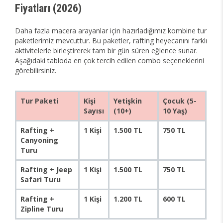
Fiyatları (2026)
Daha fazla macera arayanlar için hazırladığımız kombine tur
paketlerimiz mevcuttur. Bu paketler, rafting heyecanını farklı
aktivitelerle birleştirerek tam bir gün süren eğlence sunar.
Aşağıdaki tabloda en çok tercih edilen combo seçeneklerini
görebilirsiniz.
Tur Paketi
Kişi
Yetişkin
Çocuk (5-
Sayısı
(10+)
10 Yaş)
Rafting +
1 Kişi
1.500 TL
750 TL
Canyoning
Turu
Rafting + Jeep
1 Kişi
1.500 TL
750 TL
Safari Turu
Rafting +
1 Kişi
1.200 TL
600 TL
Zipline Turu