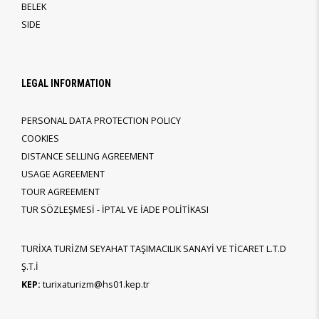
BELEK
SIDE
LEGAL INFORMATION
PERSONAL DATA PROTECTION POLICY
COOKIES
DISTANCE SELLING AGREEMENT
USAGE AGREEMENT
TOUR AGREEMENT
TUR SÖZLEŞMESİ - İPTAL VE İADE POLİTİKASI
TURİXA TURİZM SEYAHAT TAŞIMACILIK SANAYİ VE TİCARET L.T.D
Ş.T.İ
KEP:
turixaturizm@hs01.kep.tr