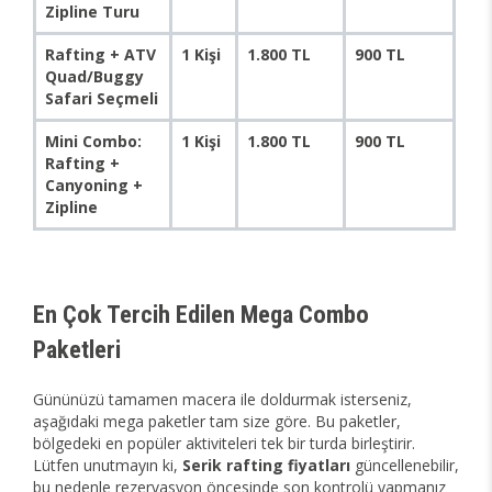
Zipline Turu
Rafting + ATV
1 Kişi
1.800 TL
900 TL
Quad/Buggy
Safari Seçmeli
Mini Combo:
1 Kişi
1.800 TL
900 TL
Rafting +
Canyoning +
Zipline
En Çok Tercih Edilen Mega Combo
Paketleri
Gününüzü tamamen macera ile doldurmak isterseniz,
aşağıdaki mega paketler tam size göre. Bu paketler,
bölgedeki en popüler aktiviteleri tek bir turda birleştirir.
Lütfen unutmayın ki,
Serik rafting fiyatları
güncellenebilir,
bu nedenle rezervasyon öncesinde son kontrolü yapmanız