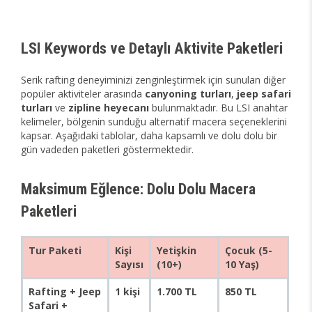
LSI Keywords ve Detaylı Aktivite Paketleri
Serik rafting deneyiminizi zenginleştirmek için sunulan diğer
popüler aktiviteler arasında
canyoning turları
,
jeep safari
turları
ve
zipline heyecanı
bulunmaktadır. Bu LSI anahtar
kelimeler, bölgenin sunduğu alternatif macera seçeneklerini
kapsar. Aşağıdaki tablolar, daha kapsamlı ve dolu dolu bir
gün vadeden paketleri göstermektedir.
Maksimum Eğlence: Dolu Dolu Macera
Paketleri
Tur Paketi
Kişi
Yetişkin
Çocuk (5-
Sayısı
(10+)
10 Yaş)
Rafting + Jeep
1 kişi
1.700 TL
850 TL
Safari +