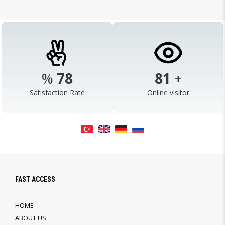
%
98
103
+
Satisfaction Rate
Online visitor
FAST ACCESS
HOME
ABOUT US