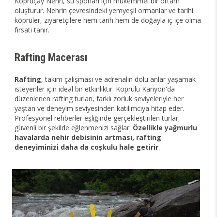
Köprüçay Nehri, su sporları için mükemmel bir ortam
oluşturur. Nehrin çevresindeki yemyeşil ormanlar ve tarihi
köprüler, ziyaretçilere hem tarih hem de doğayla iç içe olma
fırsatı tanır.
Rafting Macerası
Rafting
, takım çalışması ve adrenalin dolu anlar yaşamak
isteyenler için ideal bir etkinliktir. Köprülü Kanyon'da
düzenlenen rafting turları, farklı zorluk seviyeleriyle her
yaştan ve deneyim seviyesinden katılımcıya hitap eder.
Profesyonel rehberler eşliğinde gerçekleştirilen turlar,
güvenli bir şekilde eğlenmenizi sağlar.
Özellikle yağmurlu
havalarda nehir debisinin artması, rafting
deneyiminizi daha da coşkulu hale getirir
.