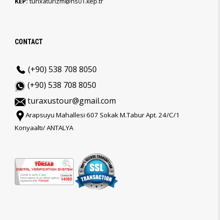
KEP:
turixaturizm@hs01.kep.tr
CONTACT
(+90) 538 708 8050
(+90) 538 708 8050
turaxustour@gmail.com
Arapsuyu Mahallesi 607 Sokak M.Tabur Apt. 24/C/1
Konyaaltı/ ANTALYA