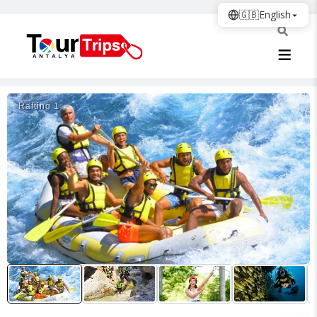
🇬🇧
English
Rafti̇ng 1