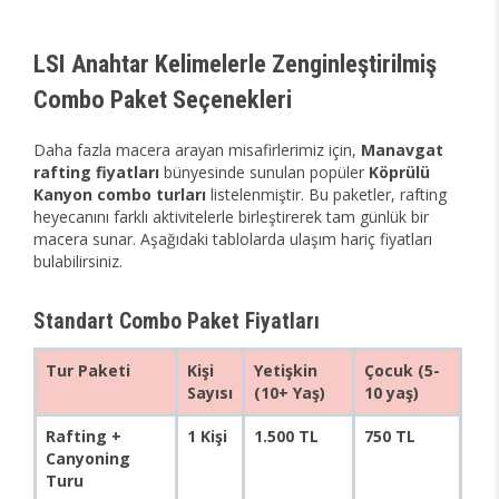
LSI Anahtar Kelimelerle Zenginleştirilmiş
Combo Paket Seçenekleri
Daha fazla macera arayan misafirlerimiz için,
Manavgat
rafting fiyatları
bünyesinde sunulan popüler
Köprülü
Kanyon combo turları
listelenmiştir. Bu paketler, rafting
heyecanını farklı aktivitelerle birleştirerek tam günlük bir
macera sunar. Aşağıdaki tablolarda ulaşım hariç fiyatları
bulabilirsiniz.
Standart Combo Paket Fiyatları
Tur Paketi
Kişi
Yetişkin
Çocuk (5-
Sayısı
(10+ Yaş)
10 yaş)
Rafting +
1 Kişi
1.500 TL
750 TL
Canyoning
Turu