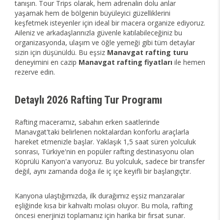
tanışın. Tour Trips olarak, hem adrenalin dolu anlar
yaşamak hem de bölgenin büyüleyici güzelliklerini
keşfetmek isteyenler için ideal bir macera organize ediyoruz.
Aileniz ve arkadaşlarınızla güvenle katılabileceğiniz bu
organizasyonda, ulaşım ve öğle yemeği gibi tüm detaylar
sizin için düşünüldü. Bu eşsiz
Manavgat rafting turu
deneyimini en cazip
Manavgat rafting fiyatları
ile hemen
rezerve edin.
Detaylı 2026 Rafting Tur Programı
Rafting maceramız, sabahın erken saatlerinde
Manavgat'taki belirlenen noktalardan konforlu araçlarla
hareket etmenizle başlar. Yaklaşık 1,5 saat süren yolculuk
sonrası, Türkiye'nin en popüler rafting destinasyonu olan
Köprülü Kanyon'a varıyoruz. Bu yolculuk, sadece bir transfer
değil, aynı zamanda doğa ile iç içe keyifli bir başlangıçtır.
Kanyona ulaştığımızda, ilk durağımız eşsiz manzaralar
eşliğinde kısa bir kahvaltı molası oluyor. Bu mola, rafting
öncesi enerjinizi toplamanız için harika bir fırsat sunar.