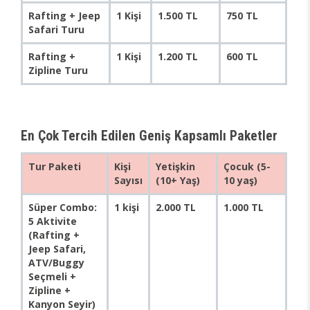
Rafting + Jeep
1 Kişi
1.500 TL
750 TL
Safari Turu
Rafting +
1 Kişi
1.200 TL
600 TL
Zipline Turu
En Çok Tercih Edilen Geniş Kapsamlı Paketler
Tur Paketi
Kişi
Yetişkin
Çocuk (5-
Sayısı
(10+ Yaş)
10 yaş)
Süper Combo:
1 kişi
2.000 TL
1.000 TL
5 Aktivite
(Rafting +
Jeep Safari,
ATV/Buggy
Seçmeli +
Zipline +
Kanyon Seyir)