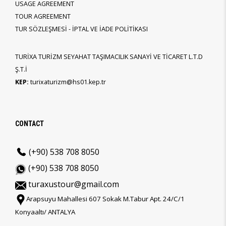
USAGE AGREEMENT
TOUR AGREEMENT
TUR SÖZLEŞMESİ - İPTAL VE İADE POLİTİKASI
TURİXA TURİZM SEYAHAT TAŞIMACILIK SANAYİ VE TİCARET L.T.D
Ş.T.İ
KEP:
turixaturizm@hs01.kep.tr
CONTACT
(+90) 538 708 8050
(+90) 538 708 8050
turaxustour@gmail.com
Arapsuyu Mahallesi 607 Sokak M.Tabur Apt. 24/C/1
Konyaaltı/ ANTALYA