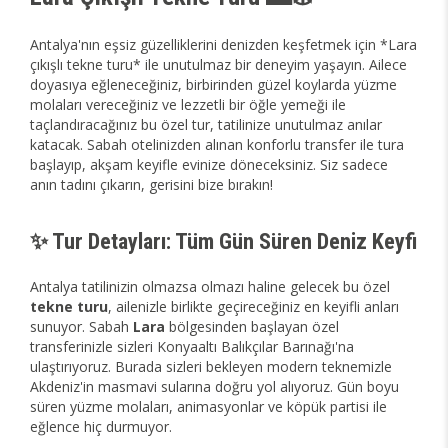
Antalya'nın eşsiz güzelliklerini denizden keşfetmek için *Lara
çıkışlı tekne turu* ile unutulmaz bir deneyim yaşayın. Ailece
doyasıya eğleneceğiniz, birbirinden güzel koylarda yüzme
molaları vereceğiniz ve lezzetli bir öğle yemeği ile
taçlandıracağınız bu özel tur, tatilinize unutulmaz anılar
katacak. Sabah otelinizden alınan konforlu transfer ile tura
başlayıp, akşam keyifle evinize döneceksiniz. Siz sadece
anın tadını çıkarın, gerisini bize bırakın!
✨ Tur Detayları: Tüm Gün Süren Deniz Keyfi
Antalya tatilinizin olmazsa olmazı haline gelecek bu özel
tekne turu
, ailenizle birlikte geçireceğiniz en keyifli anları
sunuyor. Sabah
Lara
bölgesinden başlayan özel
transferinizle sizleri Konyaaltı Balıkçılar Barınağı'na
ulaştırıyoruz. Burada sizleri bekleyen modern teknemizle
Akdeniz'in masmavi sularına doğru yol alıyoruz. Gün boyu
süren yüzme molaları, animasyonlar ve köpük partisi ile
eğlence hiç durmuyor.