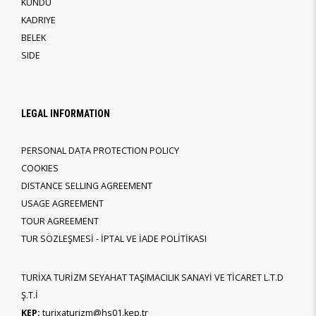
KUNDU
KADRIYE
BELEK
SIDE
LEGAL INFORMATION
PERSONAL DATA PROTECTION POLICY
COOKIES
DISTANCE SELLING AGREEMENT
USAGE AGREEMENT
TOUR AGREEMENT
TUR SÖZLEŞMESİ - İPTAL VE İADE POLİTİKASI
TURİXA TURİZM SEYAHAT TAŞIMACILIK SANAYİ VE TİCARET L.T.D
Ş.T.İ
KEP:
turixaturizm@hs01.kep.tr