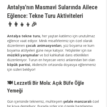
Antalya'nın Masmavi Sularında Ailece
Eğlence: Tekne Turu Aktiviteleri
👨‍👩‍👧‍👦🎉
Antalya tekne turu
, her yaştan katılımcı için unutulmaz
eğlence vaat ediyor. Minik misafirlerimiz için özel olarak
düzenlenen
çocuk animasyonları
, yüz boyama ve kum
boyama atölyeleri güne neşe katıyor. Yetişkinler için ise
müzikli yarışmalar
ve bol kahkahalı dans etkinlikleri
düzenleniyor. Turun en heyecan verici anlarından biri olan
köpük partisi
, Akdeniz’in ortasında doyasıya eğlenmeniz
için sizleri bekliyor!
🍽️ Lezzetli Bir Mola: Açık Büfe Öğle
Yemeği
Gün içerisinde teknemiz, muhteşem
şelale manzaralı
özel
bir koya demirliyor. Burada sizler için özenle hazırlanmış