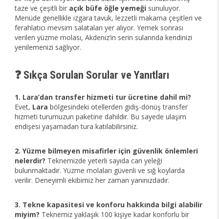
taze ve çeşitli bir
açık büfe öğle yemeği
sunuluyor.
Menüde genellikle ızgara tavuk, lezzetli makarna çeşitleri ve
ferahlatıcı mevsim salataları yer alıyor. Yemek sonrası
verilen yüzme molası, Akdeniz’in serin sularında kendinizi
yenilemenizi sağlıyor.
❓ Sıkça Sorulan Sorular ve Yanıtları
1. Lara’dan transfer hizmeti tur ücretine dahil mi?
Evet,
Lara
bölgesindeki otellerden gidiş-dönüş transfer
hizmeti turumuzun paketine dahildir. Bu sayede ulaşım
endişesi yaşamadan tura katılabilirsiniz.
2. Yüzme bilmeyen misafirler için güvenlik önlemleri
nelerdir?
Teknemizde yeterli sayıda can yeleği
bulunmaktadır. Yüzme molaları güvenli ve sığ koylarda
verilir. Deneyimli ekibimiz her zaman yanınızdadır.
3. Tekne kapasitesi ve konforu hakkında bilgi alabilir
miyim?
Teknemiz yaklaşık 100 kişiye kadar konforlu bir