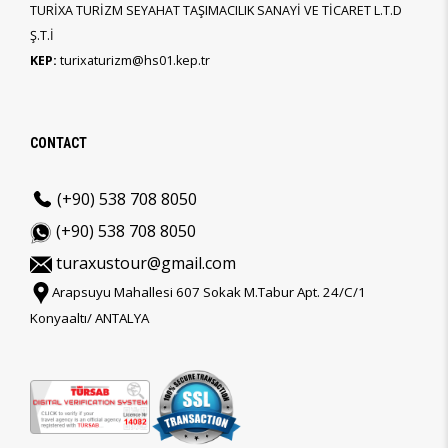
TURİXA TURİZM SEYAHAT TAŞIMACILIK SANAYİ VE TİCARET L.T.D
Ş.T.İ
KEP:
turixaturizm@hs01.kep.tr
CONTACT
(+90) 538 708 8050
(+90) 538 708 8050
turaxustour@gmail.com
Arapsuyu Mahallesi 607 Sokak M.Tabur Apt. 24/C/1
Konyaaltı/ ANTALYA