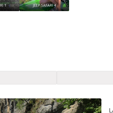
Rİ 1
JEEP SAFARİ 4
Lara
L