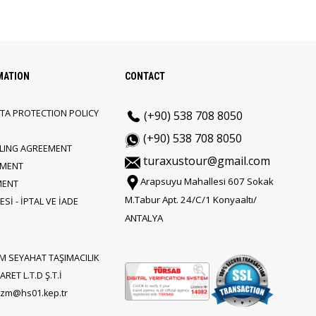
MATION
CONTACT
TA PROTECTION POLICY
(+90) 538 708 8050
(+90) 538 708 8050
LLING AGREEMENT
turaxustour@gmail.com
EMENT
Arapsuyu Mahallesi 607 Sokak
MENT
M.Tabur Apt. 24/C/1 Konyaaltı/
Sİ - İPTAL VE İADE
ANTALYA
M SEYAHAT TAŞIMACILIK
RET L.T.D Ş.T.İ
rizm@hs01.kep.tr