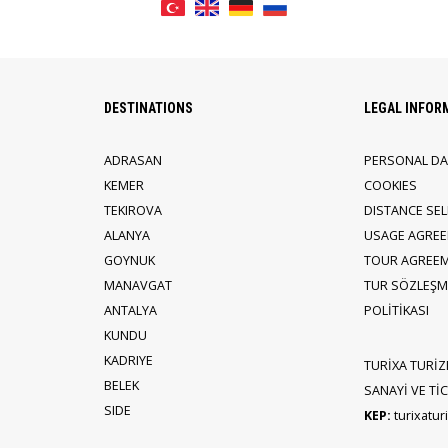
DESTINATIONS
LEGAL INFOR
ADRASAN
PERSONAL DA
KEMER
COOKIES
TEKIROVA
DISTANCE SE
ALANYA
USAGE AGRE
GOYNUK
TOUR AGREE
MANAVGAT
TUR SÖZLEŞME
ANTALYA
POLİTİKASI
KUNDU
KADRIYE
TURİXA TURİZ
BELEK
SANAYİ VE TİCA
SIDE
KEP:
turixatu