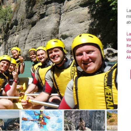
La
mi
at
La
Wu
Re
da
Ak