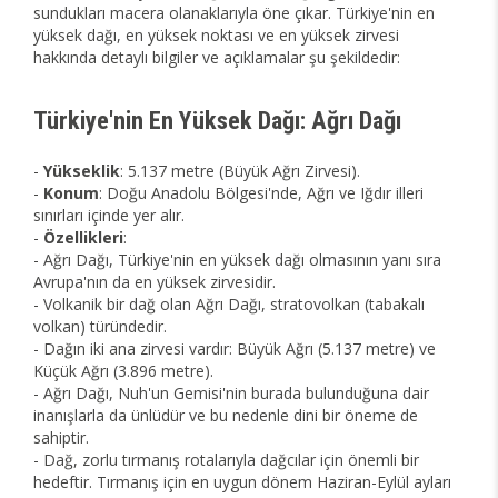
sundukları macera olanaklarıyla öne çıkar. Türkiye'nin en
yüksek dağı, en yüksek noktası ve en yüksek zirvesi
hakkında detaylı bilgiler ve açıklamalar şu şekildedir:
Türkiye'nin En Yüksek Dağı: Ağrı Dağı
-
Yükseklik
: 5.137 metre (Büyük Ağrı Zirvesi).
-
Konum
: Doğu Anadolu Bölgesi'nde, Ağrı ve Iğdır illeri
sınırları içinde yer alır.
-
Özellikleri
:
- Ağrı Dağı, Türkiye'nin en yüksek dağı olmasının yanı sıra
Avrupa'nın da en yüksek zirvesidir.
- Volkanik bir dağ olan Ağrı Dağı, stratovolkan (tabakalı
volkan) türündedir.
- Dağın iki ana zirvesi vardır: Büyük Ağrı (5.137 metre) ve
Küçük Ağrı (3.896 metre).
- Ağrı Dağı, Nuh'un Gemisi'nin burada bulunduğuna dair
inanışlarla da ünlüdür ve bu nedenle dini bir öneme de
sahiptir.
- Dağ, zorlu tırmanış rotalarıyla dağcılar için önemli bir
hedeftir. Tırmanış için en uygun dönem Haziran-Eylül ayları