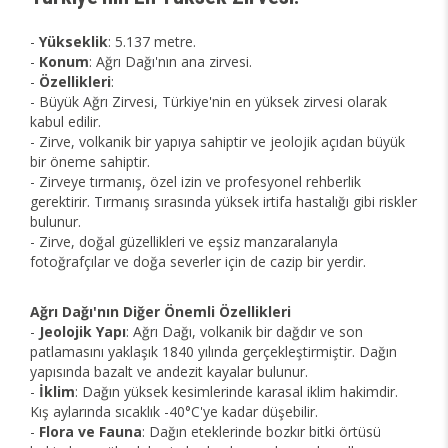
-
Yükseklik
: 5.137 metre.
-
Konum
: Ağrı Dağı'nın ana zirvesi.
-
Özellikleri
:
- Büyük Ağrı Zirvesi, Türkiye'nin en yüksek zirvesi olarak
kabul edilir.
- Zirve, volkanik bir yapıya sahiptir ve jeolojik açıdan büyük
bir öneme sahiptir.
- Zirveye tırmanış, özel izin ve profesyonel rehberlik
gerektirir. Tırmanış sırasında yüksek irtifa hastalığı gibi riskler
bulunur.
- Zirve, doğal güzellikleri ve eşsiz manzaralarıyla
fotoğrafçılar ve doğa severler için de cazip bir yerdir.
Ağrı Dağı'nın Diğer Önemli Özellikleri
-
Jeolojik Yapı
: Ağrı Dağı, volkanik bir dağdır ve son
patlamasını yaklaşık 1840 yılında gerçekleştirmiştir. Dağın
yapısında bazalt ve andezit kayalar bulunur.
-
İklim
: Dağın yüksek kesimlerinde karasal iklim hakimdir.
Kış aylarında sıcaklık -40°C'ye kadar düşebilir.
-
Flora ve Fauna
: Dağın eteklerinde bozkır bitki örtüsü