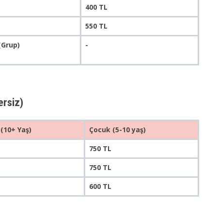
400 TL
550 TL
(Grup)
-
ersiz)
 (10+ Yaş)
Çocuk (5-10 yaş)
750 TL
750 TL
600 TL