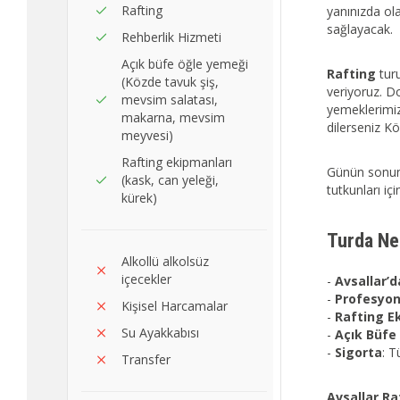
Rafting
yanınızda ol
sağlayacak.
Rehberlik Hizmeti
Açık büfe öğle yemeği
Rafting
tur
(Közde tavuk şiş,
veriyoruz. D
mevsim salatası,
yemeklerimiz
makarna, mevsim
dilerseniz Kö
meyvesi)
Rafting ekipmanları
Günün sonund
(kask, can yeleği,
tutkunları i
kürek)
Turda Nel
Alkollü alkolsüz
içecekler
-
Avsallar’
-
Profesyon
Kişisel Harcamalar
-
Rafting E
Su Ayakkabısı
-
Açık Büfe
-
Sigorta
: T
Transfer
Avsallar Raf