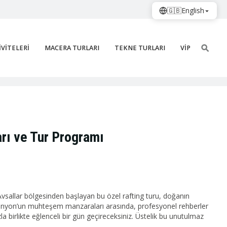
🇬🇧
English
İVİTELERİ
MACERA TURLARI
TEKNE TURLARI
VİP
arı ve Tur Programı
 Avsallar bölgesinden başlayan bu özel rafting turu, doğanın
ü Kanyon’un muhteşem manzaraları arasında, profesyonel rehberler
la birlikte eğlenceli bir gün geçireceksiniz. Üstelik bu unutulmaz