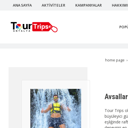
ANA SAYFA
AKTİVİTELER
KAMPANYALAR
HAKKIM
POP
home page
Avsallar
Tour Trips o
büyüleyici g
eşliğinde raf
deneyimi en 