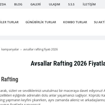
IZDA
BLOG
GALERİ
ULAŞIM
S.S.S
İLETİŞİM
ÜLER TURLAR
GÜNÜBİRLİK TURLAR
KOMBO TURLAR
SU AKT
kampanyalar
avsallar rafting fiyatı 2026
Avsallar Rafting 2026 Fiyatl
 Rafting
larak, sizleri ve sevdiklerinizi unutulmaz bir maceraya davet ediyoruz!
üzellikleri eşliğinde adrenalin dolu anlar yaşamanızı sağlıyor. Köprül
ting yapmanın keyfini çıkarırken, aynı zamanda aileniz ve arkadaşlarınız
uygun fiyatlarla sunuyoruz!