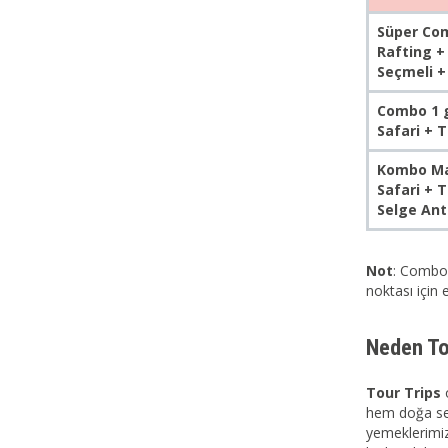
Süper Com
Rafting +
Seçmeli +
Combo 1 g
Safari + 
Kombo Max
Safari + 
Selge Ant
Not
: Combo 
noktası için 
Neden Tou
Tour Trips
o
hem doğa sev
yemeklerimizl