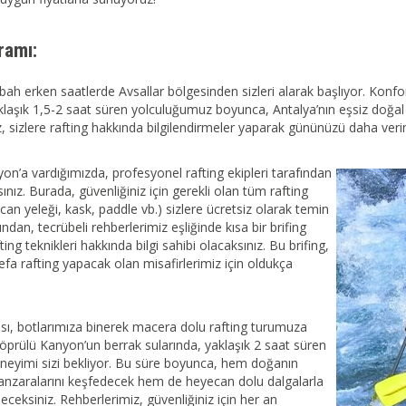
ramı:
ah erken saatlerde Avsallar bölgesinden sizleri alarak başlıyor. Konfo
klaşık 1,5-2 saat süren yolculuğumuz boyunca, Antalya’nın eşsiz doğal gü
, sizlere rafting hakkında bilgilendirmeler yaparak gününüzü daha verim
on’a vardığımızda, profesyonel rafting ekipleri tarafından
ınız. Burada, güvenliğiniz için gerekli olan tüm rafting
can yeleği, kask, paddle vb.) sizlere ücretsiz olarak temin
ından, tecrübeli rehberlerimiz eşliğinde kısa bir brifing
ting teknikleri hakkında bilgi sahibi olacaksınız. Bu brifing,
 defa rafting yapacak olan misafirlerimiz için oldukça
ası, botlarımıza binerek macera dolu rafting turumuza
Köprülü Kanyon’un berrak sularında, yaklaşık 2 saat süren
deneyimi sizi bekliyor. Bu süre boyunca, hem doğanın
anzaralarını keşfedecek hem de heyecan dolu dalgalarla
ceksiniz. Rehberlerimiz, güvenliğiniz için her an