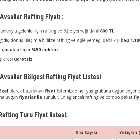
Avsallar Rafting Fiyatı :
anlarıyla gelenler için rafting ve öğle yemeği dahil
800 TL
gidiş-dönüş ulaşımla birlikte rafting ve öğle yemeği dahil kişi başı
1.10
ş
çocuklar için
%50 indirim
.
ş arası
ücretsiz
.
 Avsallar Bölgesi Rafting Fiyat Listesi
özel
olarak hazırlanan
fiyat
listemizde her yaş grubuna uygun seçenekle
aha uygun
fiyatlar ile
sunulur. En eğlenceli rafting ve combo paket
fi
Rafting Turu Fiyat listesi:
i
Kişi Sayısı
Yetişkin 