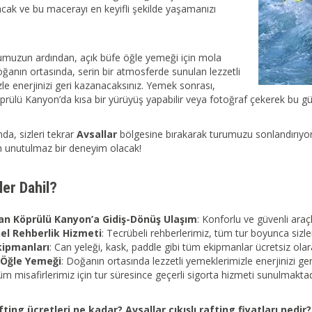
acak ve bu macerayı en keyifli şekilde yaşamanızı
umuzun ardından, açık büfe öğle yemeği için mola
oğanın ortasında, serin bir atmosferde sunulan lezzetli
le enerjinizi geri kazanacaksınız. Yemek sonrası,
prülü Kanyon’da kısa bir yürüyüş yapabilir veya fotoğraf çekerek bu güze
a, sizleri tekrar
Avsallar
bölgesine bırakarak turumuzu sonlandırıyo
çin unutulmaz bir deneyim olacak!
er Dahil?
dan Köprülü Kanyon’a Gidiş-Dönüş Ulaşım
: Konforlu ve güvenli araçl
el Rehberlik Hizmeti
: Tecrübeli rehberlerimiz, tüm tur boyunca sizler
kipmanları
: Can yeleği, kask, paddle gibi tüm ekipmanlar ücretsiz ola
 Öğle Yemeği
: Doğanın ortasında lezzetli yemeklerimizle enerjinizi ge
üm misafirlerimiz için tur süresince geçerli sigorta hizmeti sunulmaktad
ting ücretleri ne kadar? Avsallar çıkışlı rafting fiyatları nedir?