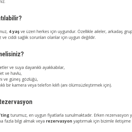
niz.
tılabilir?
umuz,
4 yaş
ve üzeri herkes için uygundur. Özellikle aileler, arkadaş grupl
z ve ciddi sağlık sorunları olanlar için uygun değildir.
elisiniz?
etler ve suya dayanıklı ayakkabılar,
et ve havlu,
i ve güneş gözlüğü,
klı bir kamera veya telefon kılıfı (anı ölümsüzleştirmek için).
 Rezervasyon
fting
turumuz, en uygun fiyatlarla sunulmaktadır. Erken rezervasyon yapt
a fazla bilgi almak veya
rezervasyon
yaptırmak için bizimle iletişime 