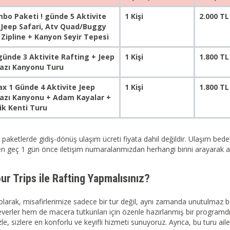
bo Paketi ! günde 5 Aktivite
1 Kişi
2.000 TL
 Jeep Safari, Atv Quad/Buggy
 Zipline + Kanyon Seyir Tepesi
ünde 3 Aktivite Rafting + Jeep
1 Kişi
1.800 TL
Tazı Kanyonu Turu
 1 Günde 4 Aktivite Jeep
1 Kişi
1.800 TL
Tazı Kanyonu + Adam Kayalar +
ik Kenti Turu
paketlerde gidiş-dönüş ulaşım ücreti fiyata dahil değildir. Ulaşım bedel
en geç 1 gün önce iletişim numaralarımızdan herhangi birini arayarak alını
r Trips ile Rafting Yapmalısınız?
larak, misafirlerimize sadece bir tur değil, aynı zamanda unutulmaz 
erler hem de macera tutkunları için özenle hazırlanmış bir programdır.
e, sizlere en konforlu ve keyifli hizmeti sunuyoruz. Ayrıca, bu turu aileni