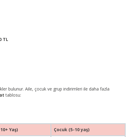
0 TL
r bulunur. Aile, çocuk ve grup indirimleri ile daha fazla
yat
tablosu:
(10+ Yaş)
Çocuk (5-10 yaş)