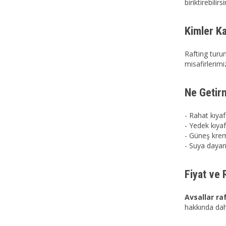
biriktirebilirsi
Kimler Ka
Rafting tur
misafirlerimi
Ne Getirm
- Rahat kıyaf
- Yedek kıyaf
- Güneş krem
- Suya dayanı
Fiyat ve
Avsallar
ra
hakkında dah