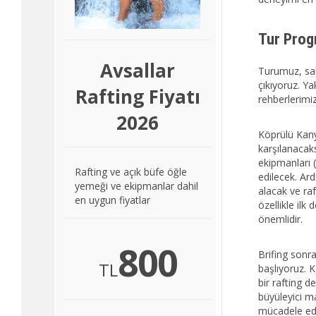
Tur Prog
Avsallar
Turumuz, sab
çıkıyoruz. Ya
Rafting Fiyatı
rehberlerimiz
2026
Köprülü Kany
karşılanacaks
ekipmanları (
Rafting ve açık büfe öğle
edilecek. Ard
yemeği ve ekipmanlar dahil
alacak ve raf
en uygun fiyatlar
özellikle ilk
önemlidir.
800
Brifing sonr
TL
başlıyoruz. 
bir rafting 
büyüleyici m
mücadele ede