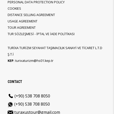
PERSONAL DATA PROTECTION POLICY
COOKIES
DISTANCE SELLING AGREEMENT
USAGE AGREEMENT
TOUR AGREEMENT
TUR SÖZLEŞMESİ - İPTAL VE İADE POLİTİKASI
TURİXA TURİZM SEYAHAT TAŞIMACILIK SANAYİ VE TİCARET L.T.D
Ş.T.İ
KEP:
turixaturizm@hs01.kep.tr
CONTACT
(+90) 538 708 8050
(+90) 538 708 8050
turaxustour@gmail.com