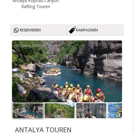
Antalya Koprulu Canyon
Rafting Touren
RESERVIEREN
KAMPAGNEN
Antalya Rafti̇ng Touren
Ant
ANTALYA TOUREN