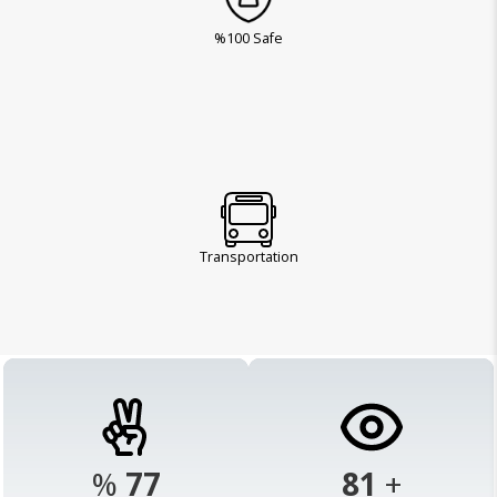
%100 Safe
Transportation
%
98
103
+