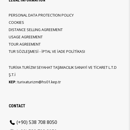
LEGAL INFORMATION
PERSONAL DATA PROTECTION POLICY
COOKIES
DISTANCE SELLING AGREEMENT
USAGE AGREEMENT
TOUR AGREEMENT
TUR SÖZLEŞMESİ - İPTAL VE İADE POLİTİKASI
TURİXA TURİZM SEYAHAT TAŞIMACILIK SANAYİ VE TİCARET L.T.D
Ş.T.İ
KEP:
turixaturizm@hs01.kep.tr
CONTACT
(+90) 538 708 8050