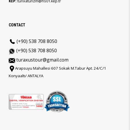
KEP:
turixaturizm@hs01.kep.tr
CONTACT
(+90) 538 708 8050
(+90) 538 708 8050
turaxustour@gmail.com
Arapsuyu Mahallesi 607 Sokak M.Tabur Apt. 24/C/1
Konyaaltı/ ANTALYA