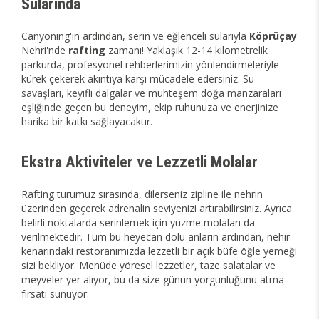
Sularında
Canyoning'in ardından, serin ve eğlenceli sularıyla
Köprüçay
Nehri'nde
rafting
zamanı! Yaklaşık 12-14 kilometrelik
parkurda, profesyonel rehberlerimizin yönlendirmeleriyle
kürek çekerek akıntıya karşı mücadele edersiniz. Su
savaşları, keyifli dalgalar ve muhteşem doğa manzaraları
eşliğinde geçen bu deneyim, ekip ruhunuza ve enerjinize
harika bir katkı sağlayacaktır.
Ekstra Aktiviteler ve Lezzetli Molalar
Rafting turumuz sırasında, dilerseniz zipline ile nehrin
üzerinden geçerek adrenalin seviyenizi artırabilirsiniz. Ayrıca
belirli noktalarda serinlemek için yüzme molaları da
verilmektedir. Tüm bu heyecan dolu anların ardından, nehir
kenarındaki restoranımızda lezzetli bir açık büfe öğle yemeği
sizi bekliyor. Menüde yöresel lezzetler, taze salatalar ve
meyveler yer alıyor, bu da size günün yorgunluğunu atma
fırsatı sunuyor.