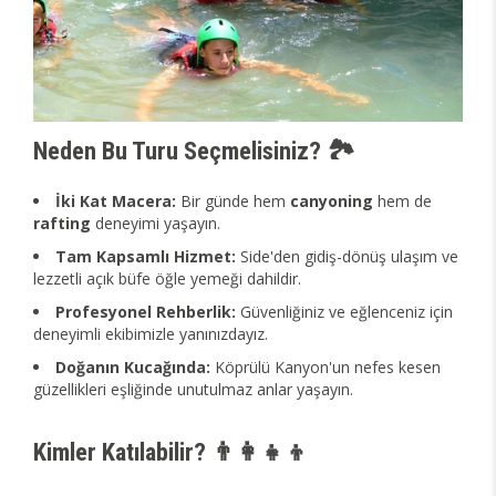
Neden Bu Turu Seçmelisiniz? 🏞️
İki Kat Macera:
Bir günde hem
canyoning
hem de
rafting
deneyimi yaşayın.
Tam Kapsamlı Hizmet:
Side'den gidiş-dönüş ulaşım ve
lezzetli açık büfe öğle yemeği dahildir.
Profesyonel Rehberlik:
Güvenliğiniz ve eğlenceniz için
deneyimli ekibimizle yanınızdayız.
Doğanın Kucağında:
Köprülü Kanyon'un nefes kesen
güzellikleri eşliğinde unutulmaz anlar yaşayın.
Kimler Katılabilir? 👨‍👩‍👧‍👦