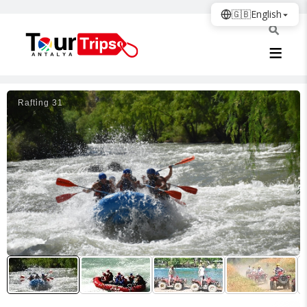
🇬🇧
English
Rafti̇ng 31