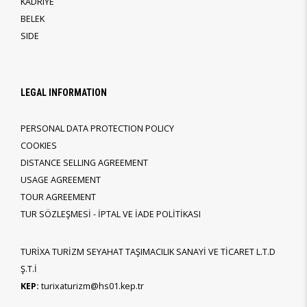
KADRIYE
BELEK
SIDE
LEGAL INFORMATION
PERSONAL DATA PROTECTION POLICY
COOKIES
DISTANCE SELLING AGREEMENT
USAGE AGREEMENT
TOUR AGREEMENT
TUR SÖZLEŞMESİ - İPTAL VE İADE POLİTİKASI
TURİXA TURİZM SEYAHAT TAŞIMACILIK SANAYİ VE TİCARET L.T.D
Ş.T.İ
KEP:
turixaturizm@hs01.kep.tr