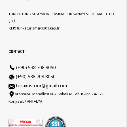
TURİXA TURİZM SEYAHAT TAŞIMACILIK SANAYİ VE TİCARET L.T.D
Ş.T.İ
KEP:
turixaturizm@hs01.kep.tr
CONTACT
(+90) 538 708 8050
(+90) 538 708 8050
turaxustour@gmail.com
Arapsuyu Mahallesi 607 Sokak M.Tabur Apt. 24/C/1
Konyaaltı/ ANTALYA