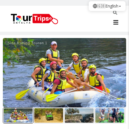
🇬🇧
English
Si̇de Rafti̇ng Touren 1