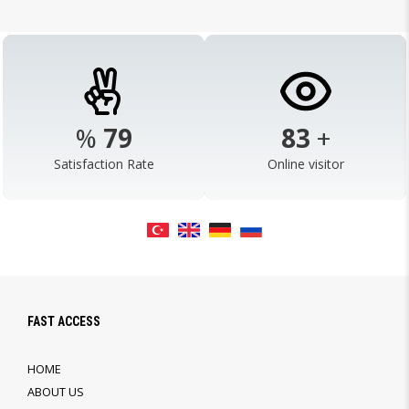
%
98
103
+
Satisfaction Rate
Online visitor
FAST ACCESS
HOME
ABOUT US