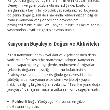
Kanyonu'na gidiş-dönüş transfer hizmetini kapsamaktadır.
Deneyimli ve güler yüzlü ekibimiz eşliğinde, konforlu
araçlarımızla keyifli bir yolculuk yapacaksınız. Yol boyunca
bölgenin doğal güzellikleri hakkında rehberimizden bilgiler
alabilir, kanyona varış öncesinde heyecanınızı
paylaşabilirsiniz. *Side Tazı Kanyonu turu* ile ulaşım sorunu
yaşamadan keyifli bir gezi planlayabilirsiniz.
Kanyonun Büyüleyici Doğası ve Aktiviteler
*Tazı Kanyonu*, sarp kayalıkları ve V şeklinde inen derin
vadisiyle nefes kesici bir manzaraya sahiptir. Kanyonun
içinde yapacağınız yürüyüşlerde, muhteşem fotoğraflar
çekebilir, doğanın sessizliğinde huzur bulabilirsiniz.
Profesyonel rehberlerimiz eşliğinde gerçekleştirilen bu
yürüyüşlerde, kanyonun ekosistemi ve jeolojik yapısı
hakkında ilginç bilgiler öğreneceksiniz. *Tazı Kanyonu doğa
yürüyüşü* deneyimi, macera tutkunları için vazgeçilmezdir.
Rehberli Doğa Yürüyüşü
: Kanyonun en güzel
noktalarını keşfedin.