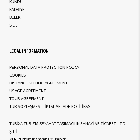
KUNDU
KADRIYE
BELEK
SIDE
LEGAL INFORMATION
PERSONAL DATA PROTECTION POLICY
COOKIES
DISTANCE SELLING AGREEMENT
USAGE AGREEMENT
TOUR AGREEMENT
TUR SÖZLEŞMESİ - İPTAL VE İADE POLİTİKASI
TURİXA TURİZM SEYAHAT TAŞIMACILIK SANAYİ VE TİCARET L.T.D
Ş.T.İ
KEP:
turixaturizm@hs01.kep.tr