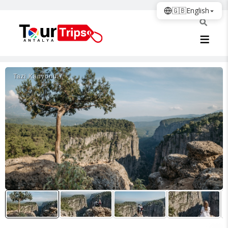
🇬🇧
English
Tazi Kanyonu 7