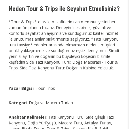
Neden Tour & Trips ile Seyahat Etmelisiniz?
*Tour & Trips* olarak, misafirlerimizin memnuniyetini her
zaman ön planda tutarız. Deneyimli ekibimiz, güvenli ve
konforlu seyahat anlayışımız ve sunduğumuz kaliteli hizmet
ile unutulmaz anılar biriktirmenizi sağlıyoruz. *Tazı Kanyonu
turu tavsiye* edenler arasında olmamızın nedeni, müşteri
odaklı yaklaşımımız ve sunduğumuz eşsiz deneyimdir. Şimdi
yerinizi ayırtın ve doğanın bu büyüleyici köşesini bizimle
keşfedin! Side Tazı Kanyonu Turu: Doğa Macerası - Tour &
Trips. Side Tazı Kanyonu Turu: Doğanın Kalbine Yolculuk.
Yazar Bilgisi
: Tour Trips
Kategori
: Doğa ve Macera Turları
Anahtar Kelimeler
: Tazı Kanyonu Turu, Side Çıkışlı Tazı
Kanyonu, Doğa Yürüyüşü, Macera Turu, Antalya Turları,
Uygun Fiyatlı Turlar, Tour & Trips, Kanyon Keşfi, Sahil