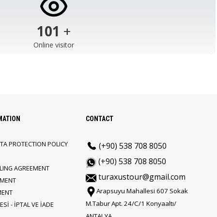
103
+
Online visitor
MATION
CONTACT
TA PROTECTION POLICY
(+90) 538 708 8050
(+90) 538 708 8050
LLING AGREEMENT
turaxustour@gmail.com
EMENT
Arapsuyu Mahallesi 607 Sokak
MENT
M.Tabur Apt. 24/C/1 Konyaaltı/
Sİ - İPTAL VE İADE
ANTALYA