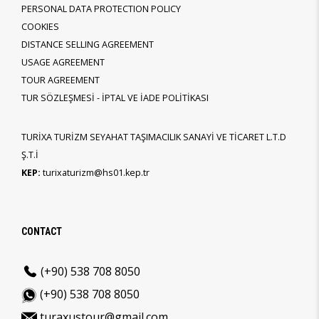
PERSONAL DATA PROTECTION POLICY
COOKIES
DISTANCE SELLING AGREEMENT
USAGE AGREEMENT
TOUR AGREEMENT
TUR SÖZLEŞMESİ - İPTAL VE İADE POLİTİKASI
TURİXA TURİZM SEYAHAT TAŞIMACILIK SANAYİ VE TİCARET L.T.D
Ş.T.İ
KEP:
turixaturizm@hs01.kep.tr
CONTACT
(+90) 538 708 8050
(+90) 538 708 8050
turaxustour@gmail.com