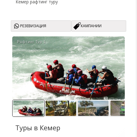
Кемер рафтинг туру
РЕЗЕВИЗАЦИЯ
КАМПАНИИ
Рафтинг Тур 1
Саф
Туры в Кемер