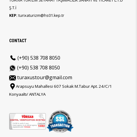
TURİXA TURİZM SEYAHAT TAŞIMACILIK SANAYİ VE TİCARET L.T.D
Ş.T.İ
KEP:
turixaturizm@hs01.kep.tr
CONTACT
(+90) 538 708 8050
(+90) 538 708 8050
turaxustour@gmail.com
Arapsuyu Mahallesi 607 Sokak M.Tabur Apt. 24/C/1
Konyaaltı/ ANTALYA