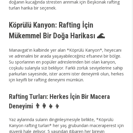
doğanın kucağında stresten arınmak için Beşkonak rafting
turları harika bir seçenek.
Köprülü Kanyon: Rafting İçin
Mükemmel Bir Doğa Harikası 🌊
Manavgat'ın kalbinde yer alan *Köprülü Kanyon*, heyecanı
ve adrenalini bir arada yaşayabileceğiniz efsanevi bir bölge.
Su sporlarının en popüler adreslerinden biri olan kanyon,
coşkulu sularıyla sizi bekliyor. Farklı zorluk seviyelerine sahip
parkurları sayesinde, ister acemi ister deneyimli olun, herkes
için keyifli bir rafting deneyimi mümkün.
Rafting Turları: Herkes İçin Bir Macera
Deneyimi 👨‍👩‍👧‍👦
Yaz aylarında suların dinginleşmesiyle birlikte, *Köprülü
Kanyon rafting turları* her yaş grubundan maceraperest için
güvenli hale geliyor. 5 yaşından itibaren her bireyin