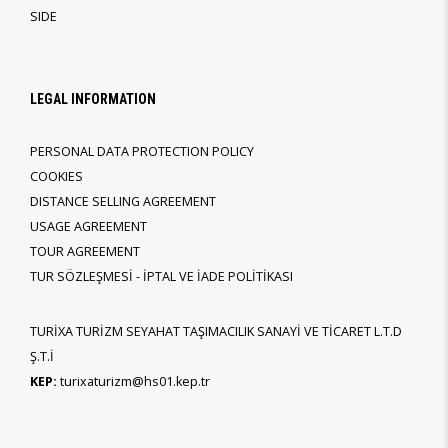
SIDE
LEGAL INFORMATION
PERSONAL DATA PROTECTION POLICY
COOKIES
DISTANCE SELLING AGREEMENT
USAGE AGREEMENT
TOUR AGREEMENT
TUR SÖZLEŞMESİ - İPTAL VE İADE POLİTİKASI
TURİXA TURİZM SEYAHAT TAŞIMACILIK SANAYİ VE TİCARET L.T.D
Ş.T.İ
KEP:
turixaturizm@hs01.kep.tr