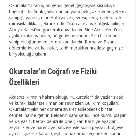
Okurcalar'ın tarihi, bölgenin genel geçmişiyle sıkı sıkıya
bağlantılıdır. Antik çağlardan bu yana pek çok medeniyete ev
sahipliği yapmış olan Antalya ve çevresi, zengin arkeolojik
mirasıyla dikkat çekmektedir. Okurcalar'a yakınlığıyla bilinen
Alanya Kalesi'nin görkemli duvarları ve Side Antik Kenti'nin
ayakta kalan yapıtları, bölgenin ne kadar köklü bir tarihe
sahip olduğunun en somut kanıtlarıdır. Roma ve Bizans
dönemlerine ait kalıntılar, tarih meraklılarını adeta geçmişe
bir yolculuğa çıkarır.
Okurcalar'ın Coğrafi ve Fiziki
Özellikleri
Akdeniz ikliminin hakim olduğu *Okurcalar*'da yazlar sıcak
ve kurak, kışlar ise ılıman bir seyir izler. Bu iklim koşulları,
Okurcalar'ı yılın her dönemi ziyaret edilebilecek bir tatil
cenneti haline getirir. Beldenin sahil şeridi, ince kumlu plajları
ve dalgasız, berrak denizi ile öne çıkar. Palmiye ağaçları,
zeytinlikler ve narenciye bahçeleriyle süslü peyzajı, bölgeye
ayrı bir güzellik katar. Çeşitli konaklama seçenekleri sunan