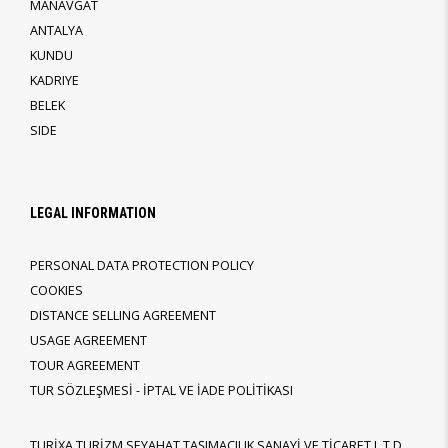
MANAVGAT
ANTALYA
KUNDU
KADRIYE
BELEK
SIDE
LEGAL INFORMATION
PERSONAL DATA PROTECTION POLICY
COOKIES
DISTANCE SELLING AGREEMENT
USAGE AGREEMENT
TOUR AGREEMENT
TUR SÖZLEŞMESİ - İPTAL VE İADE POLİTİKASI
TURİXA TURİZM SEYAHAT TAŞIMACILIK SANAYİ VE TİCARET L.T.D