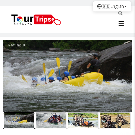
🇬🇧
English
Rafti̇ng 8