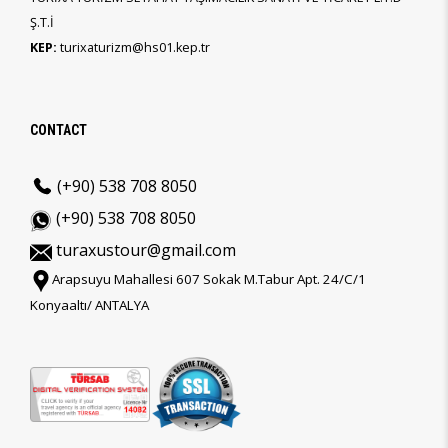
Ş.T.İ
KEP:
turixaturizm@hs01.kep.tr
CONTACT
(+90) 538 708 8050
(+90) 538 708 8050
turaxustour@gmail.com
Arapsuyu Mahallesi 607 Sokak M.Tabur Apt. 24/C/1
Konyaaltı/ ANTALYA