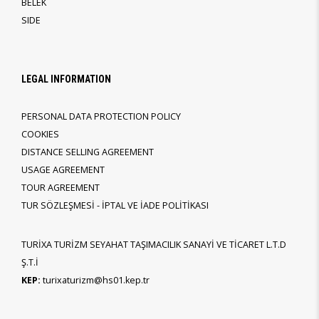
BELEK
SIDE
LEGAL INFORMATION
PERSONAL DATA PROTECTION POLICY
COOKIES
DISTANCE SELLING AGREEMENT
USAGE AGREEMENT
TOUR AGREEMENT
TUR SÖZLEŞMESİ - İPTAL VE İADE POLİTİKASI
TURİXA TURİZM SEYAHAT TAŞIMACILIK SANAYİ VE TİCARET L.T.D
Ş.T.İ
KEP:
turixaturizm@hs01.kep.tr