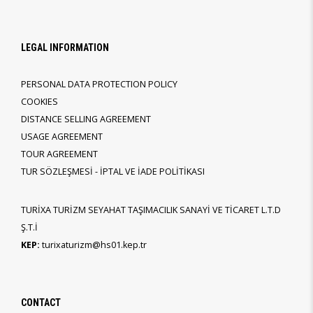
LEGAL INFORMATION
PERSONAL DATA PROTECTION POLICY
COOKIES
DISTANCE SELLING AGREEMENT
USAGE AGREEMENT
TOUR AGREEMENT
TUR SÖZLEŞMESİ - İPTAL VE İADE POLİTİKASI
TURİXA TURİZM SEYAHAT TAŞIMACILIK SANAYİ VE TİCARET L.T.D
Ş.T.İ
KEP:
turixaturizm@hs01.kep.tr
CONTACT