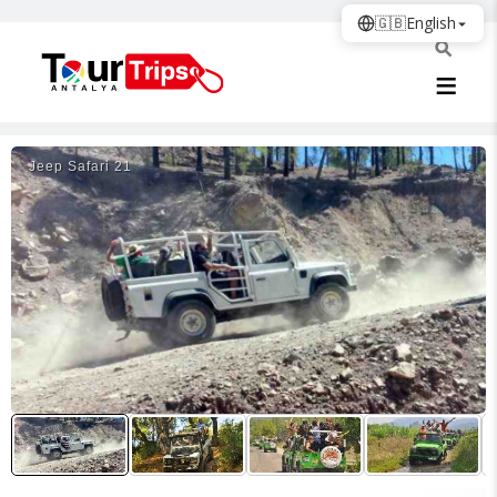
🇬🇧
English
Jeep Safari̇ 21