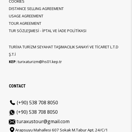
COOKIES
DISTANCE SELLING AGREEMENT
USAGE AGREEMENT
TOUR AGREEMENT
TUR SÖZLEŞMESİ - İPTAL VE İADE POLİTİKASI
TURİXA TURİZM SEYAHAT TAŞIMACILIK SANAYİ VE TİCARET L.T.D
Ş.T.İ
KEP:
turixaturizm@hs01.kep.tr
CONTACT
(+90) 538 708 8050
(+90) 538 708 8050
turaxustour@gmail.com
Arapsuyu Mahallesi 607 Sokak M.Tabur Apt. 24/C/1