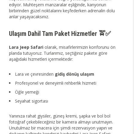
ediyor. Muhteşem manzaralar eşliğinde, kanyonun
birbirinden güzel noktalarını keşfederken adrenalin dolu
anlar yaşayacaksınız.
Ulaşım Dahil Tam Paket Hizmetler 🚖✅
Lara Jeep Safari
olarak, misafirlerimizin konforunu ön
planda tutuyoruz. Turlarımız, seçtiğiniz pakete göre
aşağıdaki hizmetleri içermektedir:
Lara ve çevresinden
gidiş dönüş ulaşım
Profesyonel ve deneyimli rehberlik hizmeti
Öğle yemeği
Seyahat sigortası
Yanınıza rahat giysiler, güneş kremi, şapka ve bol bol
fotoğraf çekebileceğiniz bir kamera almayı unutmayın.
Unutulmaz bir macera için şimdi rezervasyon yapın ve
doğanın kalbinde kendinizi kaybedin! Lara Jeep Safari: