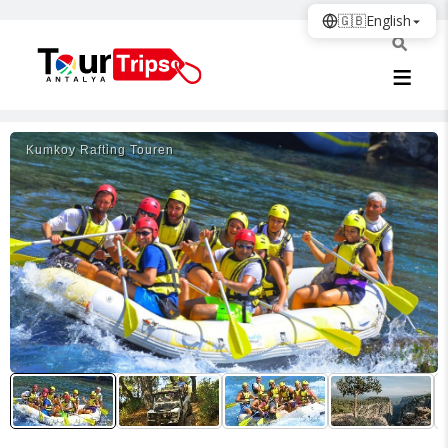
🇬🇧
English
Kumkoy Rafti̇ng Touren