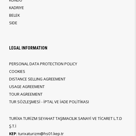
KUNDU
KADRIYE
BELEK
SIDE
LEGAL INFORMATION
PERSONAL DATA PROTECTION POLICY
COOKIES
DISTANCE SELLING AGREEMENT
USAGE AGREEMENT
TOUR AGREEMENT
TUR SÖZLEŞMESİ - İPTAL VE İADE POLİTİKASI
TURİXA TURİZM SEYAHAT TAŞIMACILIK SANAYİ VE TİCARET L.T.D
Ş.T.İ
KEP:
turixaturizm@hs01.kep.tr