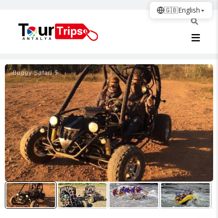
🇬🇧
English
Buggy Safari̇ 5