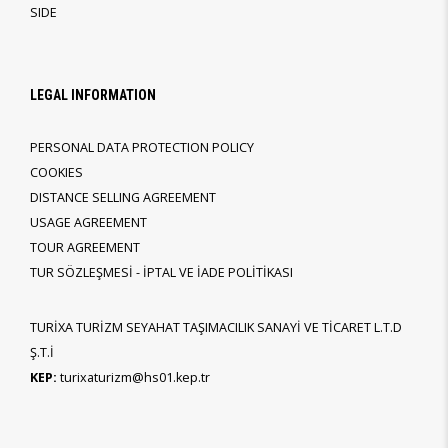
SIDE
LEGAL INFORMATION
PERSONAL DATA PROTECTION POLICY
COOKIES
DISTANCE SELLING AGREEMENT
USAGE AGREEMENT
TOUR AGREEMENT
TUR SÖZLEŞMESİ - İPTAL VE İADE POLİTİKASI
TURİXA TURİZM SEYAHAT TAŞIMACILIK SANAYİ VE TİCARET L.T.D
Ş.T.İ
KEP:
turixaturizm@hs01.kep.tr