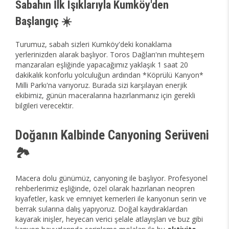
Sabahın İlk Işıklarıyla Kumköy'den
Başlangıç ☀️
Turumuz, sabah sizleri Kumköy'deki konaklama
yerlerinizden alarak başlıyor. Toros Dağları'nın muhteşem
manzaraları eşliğinde yapacağımız yaklaşık 1 saat 20
dakikalık konforlu yolculuğun ardından *Köprülü Kanyon*
Milli Parkı'na varıyoruz. Burada sizi karşılayan enerjik
ekibimiz, günün maceralarına hazırlanmanız için gerekli
bilgileri verecektir.
Doğanın Kalbinde Canyoning Serüveni
🏞️
Macera dolu günümüz, canyoning ile başlıyor. Profesyonel
rehberlerimiz eşliğinde, özel olarak hazırlanan neopren
kıyafetler, kask ve emniyet kemerleri ile kanyonun serin ve
berrak sularına dalış yapıyoruz. Doğal kaydıraklardan
kayarak inişler, heyecan verici şelale atlayışları ve buz gibi