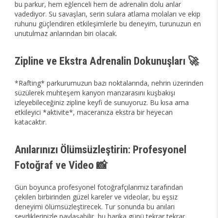
bu parkur, hem eğlenceli hem de adrenalin dolu anlar
vadediyor. Su savaşları, serin sulara atlama molaları ve ekip
ruhunu güçlendiren etkileşimlerle bu deneyim, turunuzun en
unutulmaz anlarından biri olacak.
Zipline ve Ekstra Adrenalin Dokunuşları 🚀
*Rafting* parkurumuzun bazı noktalarında, nehrin üzerinden
süzülerek muhteşem kanyon manzarasını kuşbakışı
izleyebileceğiniz zipline keyfi de sunuyoruz. Bu kısa ama
etkileyici *aktivite*, maceranıza ekstra bir heyecan
katacaktır.
Anılarınızı Ölümsüzleştirin: Profesyonel
Fotoğraf ve Video 📸
Gün boyunca profesyonel fotoğrafçılarımız tarafından
çekilen birbirinden güzel kareler ve videolar, bu eşsiz
deneyimi ölümsüzleştirecek. Tur sonunda bu anıları
sevdiklerinizle paylaşabilir, bu harika günü tekrar tekrar