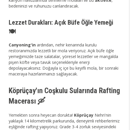
kanyon havuzlarında serinleme molaları ile bu
aktivite
,
bedeninizi ve ruhunuzu canlandıracak.
Lezzet Durakları: Açık Büfe Öğle Yemeği
🍽️
Canyoning'in
ardından, nehir kenarında kurulu
restoranımızda lezzetli bir mola veriyoruz. Açık büfe öğle
yemeğimizde taze salatalar, yöresel lezzetler ve mangalda
pişen köfte veya tavuk seçenekleriyle enerji
depolayacaksınız. Doğayla iç içe bu keyifli mola, bir sonraki
maceraya hazırlanmanızı sağlayacak.
Köprüçay'ın Coşkulu Sularında Rafting
Macerası 🛶
Yemekten sonra heyecan dorukta!
Köprüçay
Nehri'nin
yaklaşık 14 kilometrelik parkurunda, deneyimli rehberlerimiz
eşliğinde rafting yapıyoruz. Grade 3-4 zorluk seviyesindeki