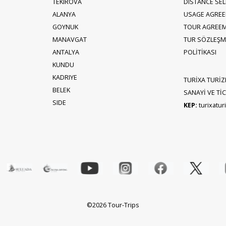
TEKIROVA
DISTANCE SE
ALANYA
USAGE AGRE
GOYNUK
TOUR AGREE
MANAVGAT
TUR SÖZLEŞME
ANTALYA
POLİTİKASI
KUNDU
KADRIYE
TURİXA TURİZ
BELEK
SANAYİ VE TİCA
SIDE
KEP:
turixatu
©2026 Tour-Trips