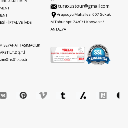
LLING AGREEMENT
turaxustour@gmail.com
EMENT
Arapsuyu Mahallesi 607 Sokak
MENT
M.Tabur Apt. 24/C/1 Konyaaltı/
Sİ - İPTAL VE İADE
ANTALYA
M SEYAHAT TAŞIMACILIK
RET L.T.D Ş.T.İ
rizm@hs01.kep.tr