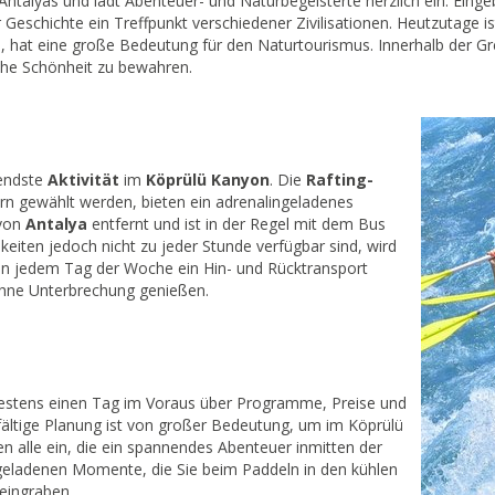
Antalyas und lädt Abenteuer- und Naturbegeisterte herzlich ein. Eing
eschichte ein Treffpunkt verschiedener Zivilisationen. Heutzutage ist
, hat eine große Bedeutung für den Naturtourismus. Innerhalb der Gr
che Schönheit zu bewahren.
gendste
Aktivität
im
Köprülü Kanyon
. Die
Rafting-
ern gewählt werden, bieten ein adrenalingeladenes
 von
Antalya
entfernt und ist in der Regel mit dem Bus
eiten jedoch nicht zu jeder Stunde verfügbar sind, wird
n jedem Tag der Woche ein Hin- und Rücktransport
ne Unterbrechung genießen.
testens einen Tag im Voraus über Programme, Preise und
fältige Planung ist von großer Bedeutung, um im Köprülü
n alle ein, die ein spannendes Abenteuer inmitten der
geladenen Momente, die Sie beim Paddeln in den kühlen
 eingraben.