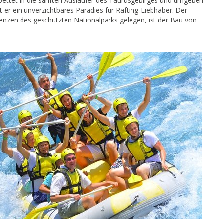
ebettet in die sanften Ausläufer des Taurusgebirges und umgeben
 er ein unverzichtbares Paradies für Rafting-Liebhaber. Der
enzen des geschützten Nationalparks gelegen, ist der Bau von