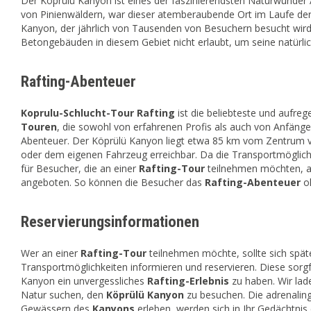
Der Köprülü Kanyon ist eines der faszinierendsten Naturwunder 
von Pinienwäldern, war dieser atemberaubende Ort im Laufe der G
Kanyon, der jährlich von Tausenden von Besuchern besucht wird
Betongebäuden in diesem Gebiet nicht erlaubt, um seine natürli
Rafting-Abenteuer
Koprulu-Schlucht-Tour Rafting
ist die beliebteste und aufre
Touren
, die sowohl von erfahrenen Profis als auch von Anfäng
Abenteuer. Der Köprülü Kanyon liegt etwa 85 km vom Zentrum
oder dem eigenen Fahrzeug erreichbar. Da die Transportmöglichk
für Besucher, die an einer
Rafting-Tour
teilnehmen möchten, a
angeboten. So können die Besucher das
Rafting-Abenteuer
oh
Reservierungsinformationen
Wer an einer
Rafting-Tour
teilnehmen möchte, sollte sich spä
Transportmöglichkeiten informieren und reservieren. Diese sorg
Kanyon ein unvergessliches
Rafting-Erlebnis
zu haben. Wir lade
Natur suchen, den
Köprülü Kanyon
zu besuchen. Die adrenalin
Gewässern des
Kanyons
erleben, werden sich in Ihr Gedächtnis