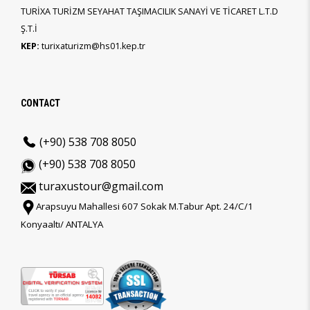
TURİXA TURİZM SEYAHAT TAŞIMACILIK SANAYİ VE TİCARET L.T.D
Ş.T.İ
KEP:
turixaturizm@hs01.kep.tr
CONTACT
(+90) 538 708 8050
(+90) 538 708 8050
turaxustour@gmail.com
Arapsuyu Mahallesi 607 Sokak M.Tabur Apt. 24/C/1
Konyaaltı/ ANTALYA