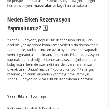
bir perspektif sunacaktır. Köprülü Kanyon'da geçireceğiniz
her an, size yeni
maceralar
ve keyifli anılar katacaktır.
Neden Erken Rezervasyon
Yapmalısınız? 🗓️
*Köprülü Kanyon*, popüler bir destinasyon olduğu için,
özellikle yaz aylarında konaklama yerleri hızla dolmaktadır.
Bu nedenle, tatil planınızı en az iki ay öncesinden yaparak
yerinizi garanti altına almanız önemlidir. Erken rezervasyon
yapmak, hem istediğiniz konaklama seçeneğini bulmanızı
kolaylaştırır hem de özel indirimlerden yararlanmanıza
olanak tanır. Unutulmaz bir *Köprülü Kanyon* tatili için,
rezervasyonlarınızı erkenden yapmayı ihmal etmeyin.
Köprülü Kanyon da Rüya Gibi Bir Konaklama Deneyimi.
Yazar Bilgisi:
Tour Trips
Kategori:
Seyahat & Konaklama