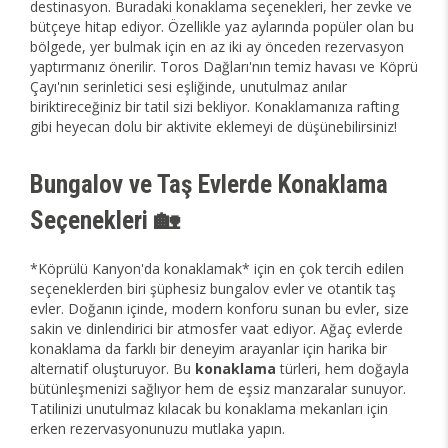
destinasyon. Buradaki konaklama seçenekleri, her zevke ve
bütçeye hitap ediyor. Özellikle yaz aylarında popüler olan bu
bölgede, yer bulmak için en az iki ay önceden rezervasyon
yaptırmanız önerilir. Toros Dağları'nın temiz havası ve Köprü
Çayı'nın serinletici sesi eşliğinde, unutulmaz anılar
biriktireceğiniz bir tatil sizi bekliyor. Konaklamanıza rafting
gibi heyecan dolu bir aktivite eklemeyi de düşünebilirsiniz!
Bungalov ve Taş Evlerde Konaklama
Seçenekleri 🏡
*Köprülü Kanyon'da konaklamak* için en çok tercih edilen
seçeneklerden biri şüphesiz bungalov evler ve otantik taş
evler. Doğanın içinde, modern konforu sunan bu evler, size
sakin ve dinlendirici bir atmosfer vaat ediyor. Ağaç evlerde
konaklama da farklı bir deneyim arayanlar için harika bir
alternatif oluşturuyor. Bu
konaklama
türleri, hem doğayla
bütünleşmenizi sağlıyor hem de eşsiz manzaralar sunuyor.
Tatilinizi unutulmaz kılacak bu konaklama mekanları için
erken rezervasyonunuzu mutlaka yapın.