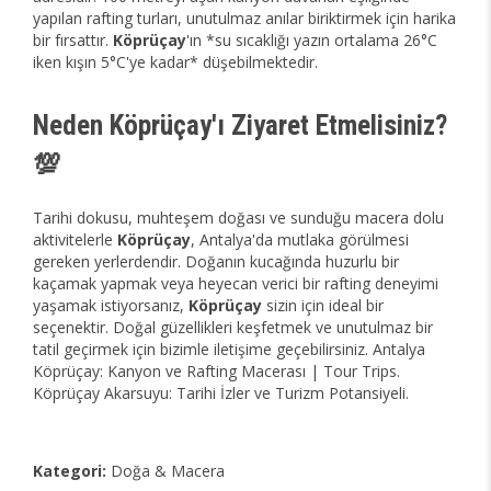
yapılan rafting turları, unutulmaz anılar biriktirmek için harika
bir fırsattır.
Köprüçay
'ın *su sıcaklığı yazın ortalama 26°C
iken kışın 5°C'ye kadar* düşebilmektedir.
Neden Köprüçay'ı Ziyaret Etmelisiniz?
💯
Tarihi dokusu, muhteşem doğası ve sunduğu macera dolu
aktivitelerle
Köprüçay
, Antalya'da mutlaka görülmesi
gereken yerlerdendir. Doğanın kucağında huzurlu bir
kaçamak yapmak veya heyecan verici bir rafting deneyimi
yaşamak istiyorsanız,
Köprüçay
sizin için ideal bir
seçenektir. Doğal güzellikleri keşfetmek ve unutulmaz bir
tatil geçirmek için bizimle iletişime geçebilirsiniz. Antalya
Köprüçay: Kanyon ve Rafting Macerası | Tour Trips.
Köprüçay Akarsuyu: Tarihi İzler ve Turizm Potansiyeli.
Kategori:
Doğa & Macera