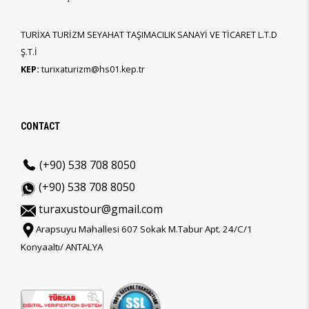
TURİXA TURİZM SEYAHAT TAŞIMACILIK SANAYİ VE TİCARET L.T.D
Ş.T.İ
KEP:
turixaturizm@hs01.kep.tr
CONTACT
(+90) 538 708 8050
(+90) 538 708 8050
turaxustour@gmail.com
Arapsuyu Mahallesi 607 Sokak M.Tabur Apt. 24/C/1
Konyaaltı/ ANTALYA