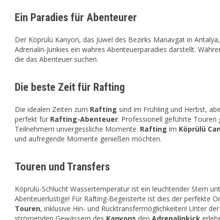
Ein Paradies für Abenteurer
Der Köprülü
Kanyon, das Juwel des Bezirks Manavgat in Antalya, b
Adrenalin-Junkies ein wahres Abenteuerparadies darstellt. Währe
die das Abenteuer suchen.
Die beste Zeit für Rafting
Die idealen Zeiten zum
Rafting
sind im Frühling und Herbst, ab
perfekt für
Rafting-Abenteuer
. Professionell geführte Touren 
Teilnehmern unvergessliche Momente.
Rafting
im
Köprülü Ca
und aufregende Momente genießen möchten.
Touren und Transfers
Köprülü-Schlucht Wassertemperatur ist ein leuchtender Stern un
Abenteuerlustige! Für Rafting-Begeisterte ist dies der perfekte O
Touren
, inklusive Hin- und Rücktransfermöglichkeiten! Unter de
strömenden Gewässern des
Kanyons
den
Adrenalinkick
erlebe