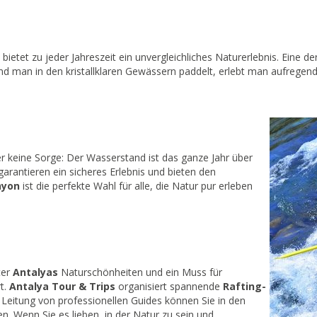
ietet zu jeder Jahreszeit ein unvergleichliches Naturerlebnis. Eine der
nd man in den kristallklaren Gewässern paddelt, erlebt man aufregen
er keine Sorge: Der Wasserstand ist das ganze Jahr über
garantieren ein sicheres Erlebnis und bieten den
nyon
ist die perfekte Wahl für alle, die Natur pur erleben
ter
Antalyas
Naturschönheiten und ein Muss für
rt.
Antalya Tour & Trips
organisiert spannende
Rafting-
r Leitung von professionellen Guides können Sie in den
n. Wenn Sie es lieben, in der Natur zu sein und