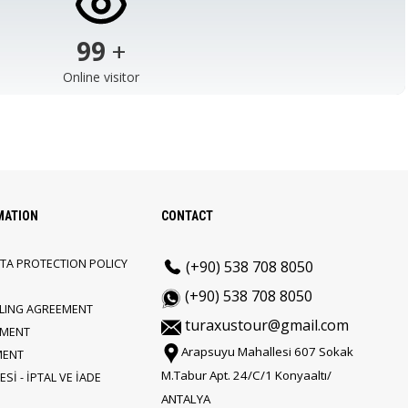
103
+
Online visitor
MATION
CONTACT
TA PROTECTION POLICY
(+90) 538 708 8050
(+90) 538 708 8050
LLING AGREEMENT
turaxustour@gmail.com
EMENT
Arapsuyu Mahallesi 607 Sokak
MENT
M.Tabur Apt. 24/C/1 Konyaaltı/
Sİ - İPTAL VE İADE
ANTALYA