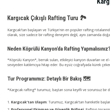
Karg
Kargıcak Çıkışlı Rafting Turu 🏞️
Kargıcak'tan başlayan ve Türkiye'nin en popüler rafting rotaları
olarak, size sadece bir rafting deneyimi değil, aynı zamanda doğa
Neden Köprülü Kanyon'da Rafting Yapmalısınız
*Köprülü Kanyon*, berrak suları, etkileyici kanyon duvarları ve 
seviyeden katılımcıya hitap eder. Bu eşsiz coğrafyada kürek çeke
Tur Programımız: Detaylı Bir Bakış 🗺️
*Kargıcak rafting* turumuz, baştan sona keyifli ve sorunsuz bir d
Kargıcak'tan Ulaşım
: Turumuz, Kargıcak'tan hareketle başlar
Profesyonel Ekipman ve Güvenlik Brifingi
: Rafting öncesin