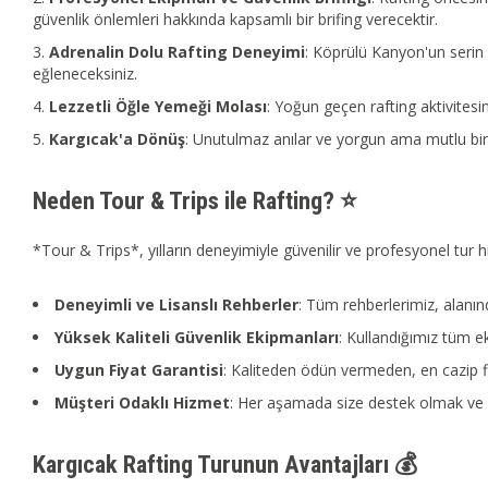
güvenlik önlemleri hakkında kapsamlı bir brifing verecektir.
Adrenalin Dolu Rafting Deneyimi
: Köprülü Kanyon'un serin 
eğleneceksiniz.
Lezzetli Öğle Yemeği Molası
: Yoğun geçen rafting aktivitesi
Kargıcak'a Dönüş
: Unutulmaz anılar ve yorgun ama mutlu bir 
Neden Tour & Trips ile Rafting? ⭐
*Tour & Trips*, yılların deneyimiyle güvenilir ve profesyonel tur
Deneyimli ve Lisanslı Rehberler
: Tüm rehberlerimiz, alanın
Yüksek Kaliteli Güvenlik Ekipmanları
: Kullandığımız tüm e
Uygun Fiyat Garantisi
: Kaliteden ödün vermeden, en cazip fi
Müşteri Odaklı Hizmet
: Her aşamada size destek olmak ve 
Kargıcak Rafting Turunun Avantajları 💰