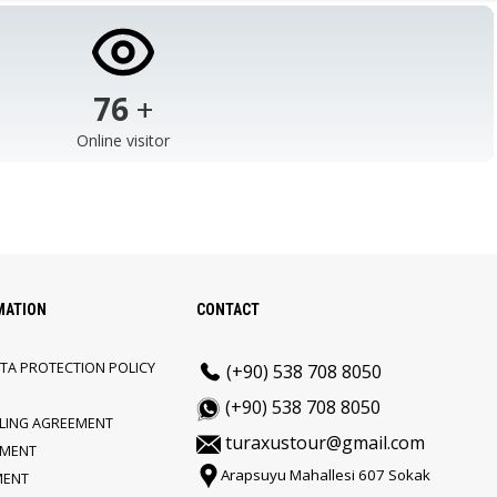
103
+
Online visitor
MATION
CONTACT
TA PROTECTION POLICY
(+90) 538 708 8050
(+90) 538 708 8050
LLING AGREEMENT
turaxustour@gmail.com
EMENT
Arapsuyu Mahallesi 607 Sokak
MENT