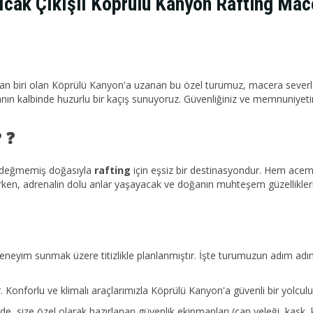
ıcak Çıkışlı Köprülü Kanyon Rafting Mac
ndan biri olan Köprülü Kanyon'a uzanan bu özel turumuz, macera sever
nın kalbinde huzurlu bir kaçış sunuyoruz. Güvenliğiniz ve memnuniyetin
? ❓
el değmemiş doğasıyla
rafting
için eşsiz bir destinasyondur. Hem acemi 
rken, adrenalin dolu anlar yaşayacak ve doğanın muhteşem güzelliklerin
eneyim sunmak üzere titizlikle planlanmıştır. İşte turumuzun adım adım
. Konforlu ve klimalı araçlarımızla Köprülü Kanyon'a güvenli bir yolcul
de, size özel olarak hazırlanan güvenlik ekipmanları (can yeleği, kask, kü