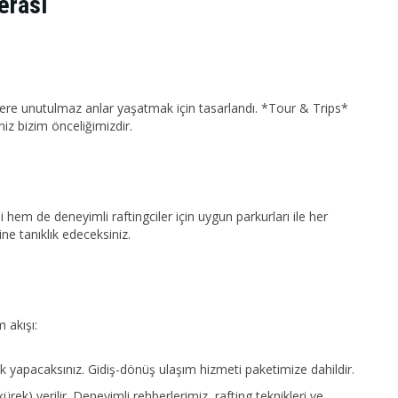
erası
lere unutulmaz anlar yaşatmak için tasarlandı. *Tour & Trips*
iz bizim önceliğimizdir.
hem de deneyimli raftingciler için uygun parkurları ile her
e tanıklık edeceksiniz.
 akışı:
uk yapacaksınız. Gidiş-dönüş ulaşım hizmeti paketimize dahildir.
rek) verilir. Deneyimli rehberlerimiz, rafting teknikleri ve