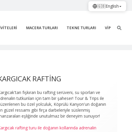
🇬🇧
English
İVİTELERİ
MACERA TURLARI
TEKNE TURLARI
VİP
ti̇ng 27
KARGICAK RAFTİNG
argıcak'tan fışkıran bu rafting serüveni, su sporları ve
drenalin tutkunları için tam bir şaheser! Tour & Trips ile
üzenlenen bu özel yolculuk, Köprülü Kanyon'un doğanın
n güzel ressamı gibi fırça darbeleriyle süslenmiş
anzaraları eşliğinde unutulmaz bir deneyim sunuyor!
argıcak rafting turu ile doğanın kollarında adrenalin