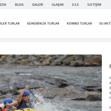
IZDA
BLOG
GALERİ
ULAŞIM
S.S.S
İLETİŞİM
ÜLER TURLAR
GÜNÜBİRLİK TURLAR
KOMBO TURLAR
SU AKT
Raf
K
a
d
e
m
K