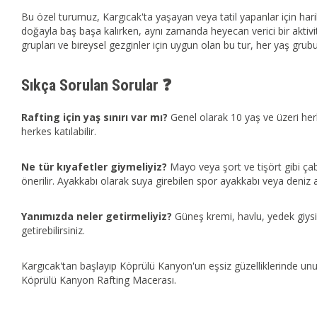
Bu özel turumuz, Kargıcak'ta yaşayan veya tatil yapanlar için harika
doğayla baş başa kalırken, aynı zamanda heyecan verici bir aktivite
grupları ve bireysel gezginler için uygun olan bu tur, her yaş grub
Sıkça Sorulan Sorular ❓
Rafting için yaş sınırı var mı?
Genel olarak 10 yaş ve üzeri herk
herkes katılabilir.
Ne tür kıyafetler giymeliyiz?
Mayo veya şort ve tişört gibi ça
önerilir. Ayakkabı olarak suya girebilen spor ayakkabı veya deniz a
Yanımızda neler getirmeliyiz?
Güneş kremi, havlu, yedek giysi 
getirebilirsiniz.
Kargıcak'tan başlayıp Köprülü Kanyon'un eşsiz güzelliklerinde un
Köprülü Kanyon Rafting Macerası.