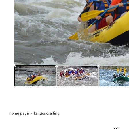
home page
kargicak rafti̇ng