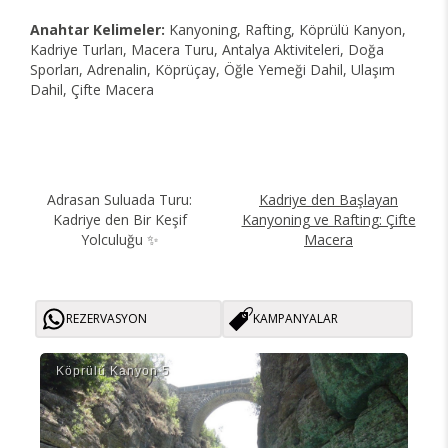
Anahtar Kelimeler:
Kanyoning, Rafting, Köprülü Kanyon,
Kadriye Turları, Macera Turu, Antalya Aktiviteleri, Doğa
Sporları, Adrenalin, Köprüçay, Öğle Yemeği Dahil, Ulaşım
Dahil, Çifte Macera
Adrasan Suluada Turu:
Kadriye den Başlayan
Kadriye den Bir Keşif
Kanyoning ve Rafting: Çifte
Yolculuğu ✨
Macera
REZERVASYON
KAMPANYALAR
Köprülü Kanyon 5
Köp