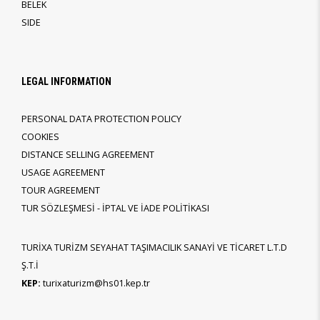
BELEK
SIDE
LEGAL INFORMATION
PERSONAL DATA PROTECTION POLICY
COOKIES
DISTANCE SELLING AGREEMENT
USAGE AGREEMENT
TOUR AGREEMENT
TUR SÖZLEŞMESİ - İPTAL VE İADE POLİTİKASI
TURİXA TURİZM SEYAHAT TAŞIMACILIK SANAYİ VE TİCARET L.T.D
Ş.T.İ
KEP:
turixaturizm@hs01.kep.tr