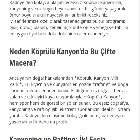
Kadriye'den kolayca ulaşabileceğiniz Köprülü Kanyon'da,
kanyoning ve raftingin heyecanını tek bir günde yaşayarak
ömür boyu unutulmayacak anılar biriktireceksiniz.
Misafirlerimize özel olarak tasarladığımız bu tur programı;
gidiş-dönüş ulaşım, zengin açık büfe öğle yemeği ve tabii ki
en uygun fiyatlarla dolu dolu bir macera vadediyor.
Neden Köprülü Kanyon'da Bu Çifte
Macera?
Antalya'nın doğal harikalarından *Köprülü Kanyon Milli
Parkı*, Türkiye'nin ve dünyanın en gözde *rafting* ve doğa
sporları merkezlerinden biridir. El değmemiş doğası, berrak
suları ve etkileyici kaya oluşumlarıyla *Köprülü Kanyon*,
hem spor hem de görsel bir şölen sunar. Bu eşsiz coğrafya,
kanyoning ve rafting gibi ekstrem sporlar için ideal bir ortam
yaratır. Kadriye'den ulaşımın kolaylığı ile bu eşsiz deneyimi
yaşamak artık daha da pratik.
Kanyoning ve Rafting: İki Eşsiz