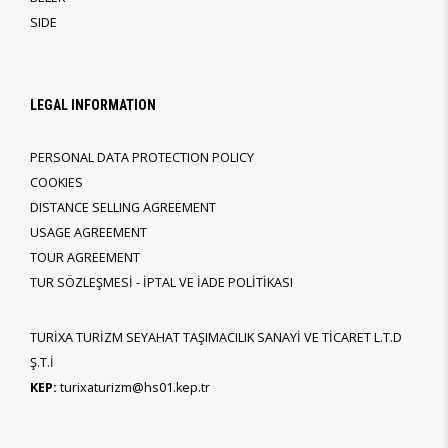
SIDE
LEGAL INFORMATION
PERSONAL DATA PROTECTION POLICY
COOKIES
DISTANCE SELLING AGREEMENT
USAGE AGREEMENT
TOUR AGREEMENT
TUR SÖZLEŞMESİ - İPTAL VE İADE POLİTİKASI
TURİXA TURİZM SEYAHAT TAŞIMACILIK SANAYİ VE TİCARET L.T.D
Ş.T.İ
KEP:
turixaturizm@hs01.kep.tr