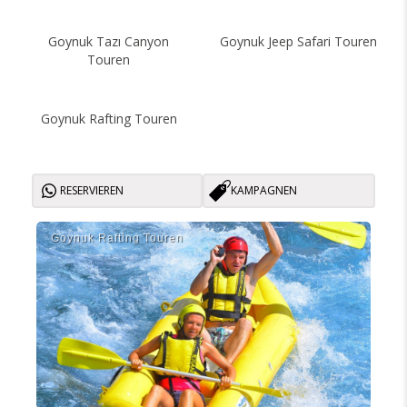
Goynuk Tazı Canyon
Goynuk Jeep Safari Touren
Touren
Goynuk Rafting Touren
RESERVIEREN
KAMPAGNEN
Goynuk Rafti̇ng Touren
Taz