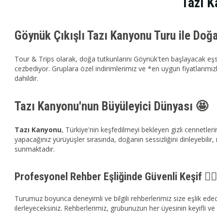
Tazı K
Göynük Çıkışlı Tazı Kanyonu Turu ile Doğ
Tour & Trips olarak, doğa tutkunlarını Göynük'ten başlayacak eşs
cezbediyor. Gruplara özel indirimlerimiz ve *en uygun fiyatlarımı
dahildir.
Tazı Kanyonu'nun Büyüleyici Dünyası 🤩
Tazı Kanyonu
, Türkiye'nin keşfedilmeyi bekleyen gizli cennetleri
yapacağınız yürüyüşler sırasında, doğanın sessizliğini dinleyebilir
sunmaktadır.
Profesyonel Rehber Eşliğinde Güvenli Keşif 🚶‍♀️
Turumuz boyunca deneyimli ve bilgili rehberlerimiz size eşlik edece
ilerleyeceksiniz. Rehberlerimiz, grubunuzun her üyesinin keyifli v