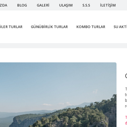
IZDA
BLOG
GALERİ
ULAŞIM
S.S.S
İLETİŞİM
ÜLER TURLAR
GÜNÜBİRLİK TURLAR
KOMBO TURLAR
SU AKT
Taz
T
t
b
r
T
d