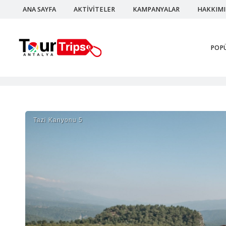
ANA SAYFA
AKTİVİTELER
KAMPANYALAR
HAKKIM
POP
Tazi Kanyonu 5