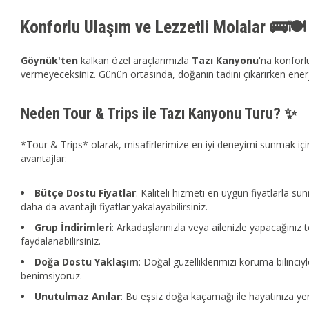
Konforlu Ulaşım ve Lezzetli Molalar 🚌🍽️
Göynük'ten
kalkan özel araçlarımızla
Tazı Kanyonu
'na konforl
vermeyeceksiniz. Günün ortasında, doğanın tadını çıkarırken enerj
Neden Tour & Trips ile Tazı Kanyonu Turu? ✨
*Tour & Trips* olarak, misafirlerimize en iyi deneyimi sunmak 
avantajlar:
Bütçe Dostu Fiyatlar
: Kaliteli hizmeti en uygun fiyatlarla su
daha da avantajlı fiyatlar yakalayabilirsiniz.
Grup İndirimleri
: Arkadaşlarınızla veya ailenizle yapacağınız 
faydalanabilirsiniz.
Doğa Dostu Yaklaşım
: Doğal güzelliklerimizi koruma bilinci
benimsiyoruz.
Unutulmaz Anılar
: Bu eşsiz doğa kaçamağı ile hayatınıza yen