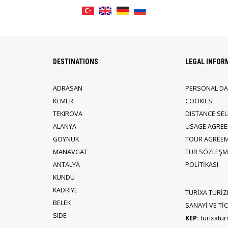
DESTINATIONS
LEGAL INFOR
ADRASAN
PERSONAL DA
KEMER
COOKIES
TEKIROVA
DISTANCE SE
ALANYA
USAGE AGRE
GOYNUK
TOUR AGREE
MANAVGAT
TUR SÖZLEŞME
ANTALYA
POLİTİKASI
KUNDU
KADRIYE
TURİXA TURİZ
BELEK
SANAYİ VE TİCA
SIDE
KEP:
turixatu