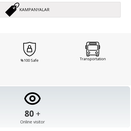
KAMPANYALAR
Transportation
%100 Safe
103
+
Online visitor