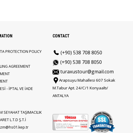
MATION
CONTACT
TA PROTECTION POLICY
(+90) 538 708 8050
(+90) 538 708 8050
LLING AGREEMENT
turaxustour@gmail.com
EMENT
Arapsuyu Mahallesi 607 Sokak
MENT
M.Tabur Apt. 24/C/1 Konyaaltı/
Sİ - İPTAL VE İADE
ANTALYA
M SEYAHAT TAŞIMACILIK
RET L.T.D Ş.T.İ
rizm@hs01.kep.tr