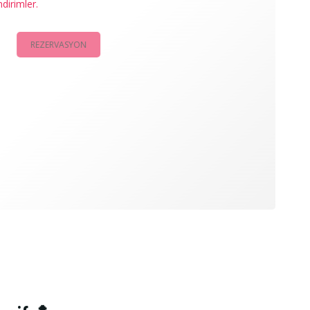
ndirimler.
REZERVASYON
KAMPANYALAR