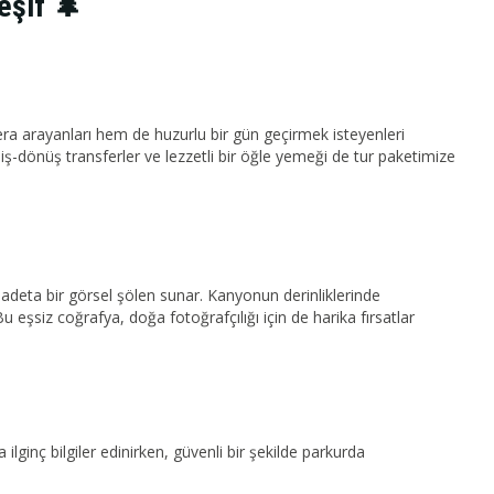
eşif 🌲
ra arayanları hem de huzurlu bir gün geçirmek isteyenleri
ş-dönüş transferler ve lezzetli bir öğle yemeği de tur paketimize
le adeta bir görsel şölen sunar. Kanyonun derinliklerinde
 eşsiz coğrafya, doğa fotoğrafçılığı için de harika fırsatlar
lginç bilgiler edinirken, güvenli bir şekilde parkurda