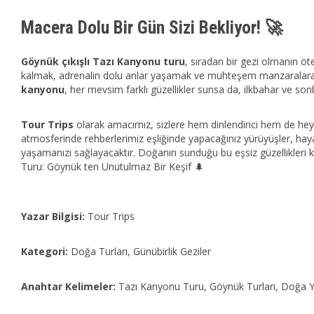
Macera Dolu Bir Gün Sizi Bekliyor! 🚀
Göynük çıkışlı Tazı Kanyonu turu
, sıradan bir gezi olmanın öt
kalmak, adrenalin dolu anlar yaşamak ve muhteşem manzaralara ta
kanyonu
, her mevsim farklı güzellikler sunsa da, ilkbahar ve so
Tour Trips
olarak amacımız, sizlere hem dinlendirici hem de h
atmosferinde rehberlerimiz eşliğinde yapacağınız yürüyüşler, h
yaşamanızı sağlayacaktır. Doğanın sunduğu bu eşsiz güzellikleri 
Turu: Göynük ten Unutulmaz Bir Keşif 🌲
Yazar Bilgisi:
Tour Trips
Kategori:
Doğa Turları, Günübirlik Geziler
Anahtar Kelimeler:
Tazı Kanyonu Turu, Göynük Turları, Doğa Yü