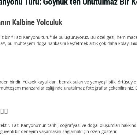
anyonu Turu: Göynük ten Unutulmaz Bir K
anın Kalbine Yolculuk
iz bir *Tazı Kanyonu turu* ile buluşturuyoruz. Bu özel gezi, hem mace
zla*, bu muhteşem doğa harikasını keşfetmek artık çok daha kolay! Gidi
nden biridir. Yüksek kayalıkları, berrak suları ve yemyeşil bitki örtüsüy
, muhteşem manzaralar eşliğinde unutulmaz fotoğraflar çekebilirsiniz. Bu
‍♂️
ktir. Tazı Kanyonu'nun tarihi, coğrafyası ve doğal oluşumları hakkında i
e güvenli bir deneyim yaşamasını sağlamak için özen gösterir.