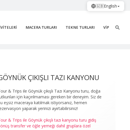
🇬🇧
English
İVİTELERİ
MACERA TURLARI
TEKNE TURLARI
VİP
i Kanyonu 7
GÖYNÜK ÇIKIŞLI TAZI KANYONU
our & Trips ile Göynük çıkışlı Tazı Kanyonu turu, doğa
utkunları için kaçırılmaması gereken bir deneyim. Siz de
u eşsiz maceraya katılmak istiyorsanız, hemen
ezervasyon yaparak yerinizi ayırtabilirsiniz!
our & Trips ile Göynük çıkışlı tazı kanyonu turu gidiş
önüş transfer ve öğle yemeği dahil gruplara özel