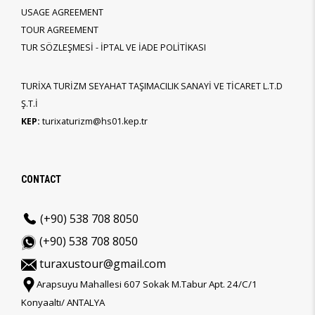
USAGE AGREEMENT
TOUR AGREEMENT
TUR SÖZLEŞMESİ - İPTAL VE İADE POLİTİKASI
TURİXA TURİZM SEYAHAT TAŞIMACILIK SANAYİ VE TİCARET L.T.D
Ş.T.İ
KEP:
turixaturizm@hs01.kep.tr
CONTACT
(+90) 538 708 8050
(+90) 538 708 8050
turaxustour@gmail.com
Arapsuyu Mahallesi 607 Sokak M.Tabur Apt. 24/C/1
Konyaaltı/ ANTALYA