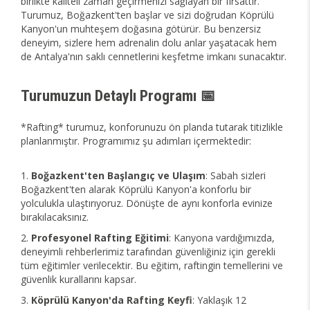
birlikte kaliteli zaman geçirmenizi sağlayan bir fırsattır.
Turumuz, Boğazkent'ten başlar ve sizi doğrudan Köprülü
Kanyon'un muhteşem doğasına götürür. Bu benzersiz
deneyim, sizlere hem adrenalin dolu anlar yaşatacak hem
de Antalya'nın saklı cennetlerini keşfetme imkanı sunacaktır.
Turumuzun Detaylı Programı 📅
*Rafting* turumuz, konforunuzu ön planda tutarak titizlikle
planlanmıştır. Programımız şu adımları içermektedir:
Boğazkent'ten Başlangıç ve Ulaşım
: Sabah sizleri
Boğazkent'ten alarak Köprülü Kanyon'a konforlu bir
yolculukla ulaştırıyoruz. Dönüşte de aynı konforla evinize
bırakılacaksınız.
Profesyonel Rafting Eğitimi
: Kanyona vardığımızda,
deneyimli rehberlerimiz tarafından güvenliğiniz için gerekli
tüm eğitimler verilecektir. Bu eğitim, raftingin temellerini ve
güvenlik kurallarını kapsar.
Köprülü Kanyon'da Rafting Keyfi
: Yaklaşık 12