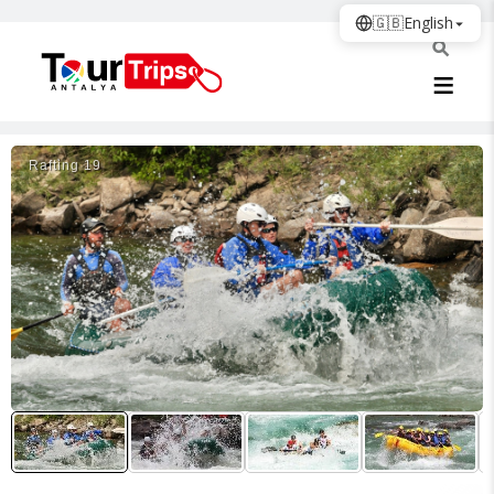
🇬🇧
English
Rafti̇ng 19