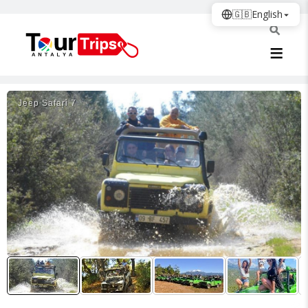
🇬🇧
English
Jeep Safari̇ 7