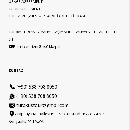
USAGE AGREEMENT
TOUR AGREEMENT
TUR SÖZLEŞMESİ - İPTAL VE İADE POLİTİKASI
TURİXA TURİZM SEYAHAT TAŞIMACILIK SANAYİ VE TİCARET L.T.D
Ş.T.İ
KEP:
turixaturizm@hs01.kep.tr
CONTACT
(+90) 538 708 8050
(+90) 538 708 8050
turaxustour@gmail.com
Arapsuyu Mahallesi 607 Sokak M.Tabur Apt. 24/C/1
Konyaaltı/ ANTALYA