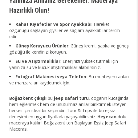
Yanınıza Almanız Gerekenler: Maceraya
Hazırlıklı Olun!
Rahat Kıyafetler ve Spor Ayakkabı
: Hareket
özgürlüğü sağlayan giysiler ve sağlam ayakkabılar tercih
edin.
Güneş Koruyucu Ürünler
: Güneş kremi, şapka ve güneş
gözlüğü ile kendinizi koruyun.
Su ve Atıştırmalıklar
: Enerjinizi yüksek tutmak için
yanınıza su ve küçük atıştırmalıklar alabilirsiniz.
Fotoğraf Makinesi veya Telefon
: Bu muhteşem anları
ve manzaraları kaydetmek için.
Boğazkent çıkışlı
bu
jeep safari turu
, doğanın kucağında
hem eğlenmek hem de unutulmaz anılar biriktirmek isteyen
herkes için ideal bir seçimdir. Tour & Trips ile bu eşsiz
deneyimi en uygun fiyatlarla yaşayabilirsiniz.
Heyecan
dolu
maceraya katılın! Boğazkent ten Başlayan Eşsiz Jeep Safari
Macerası.