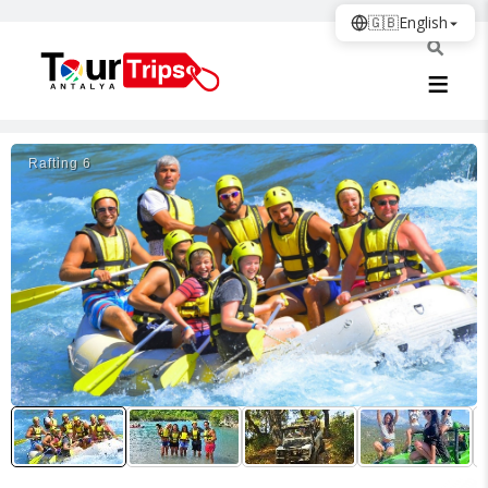
🇬🇧
English
Rafti̇ng 6