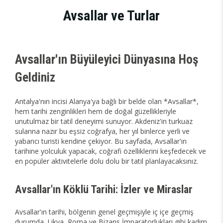
Avsallar ve Turlar
Avsallar'ın Büyüleyici Dünyasına Hoş
Geldiniz
Antalya'nın incisi Alanya'ya bağlı bir belde olan *Avsallar*,
hem tarihi zenginlikleri hem de doğal güzellikleriyle
unutulmaz bir tatil deneyimi sunuyor. Akdeniz'in turkuaz
sularına nazır bu eşsiz coğrafya, her yıl binlerce yerli ve
yabancı turisti kendine çekiyor. Bu sayfada, Avsallar'ın
tarihine yolculuk yapacak, coğrafi özelliklerini keşfedecek ve
en popüler aktivitelerle dolu dolu bir tatil planlayacaksınız.
Avsallar'ın Köklü Tarihi: İzler ve Miraslar
Avsallar'ın tarihi, bölgenin genel geçmişiyle iç içe geçmiş
durumda. Likya, Roma ve Bizans İmparatorlukları gibi kadim