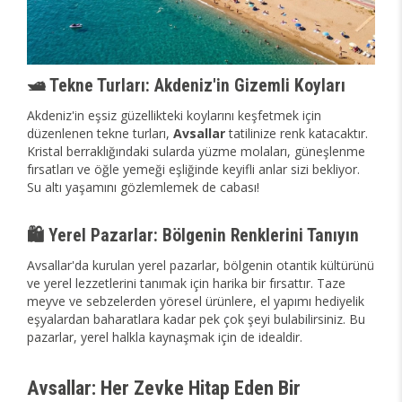
🛥️ Tekne Turları: Akdeniz'in Gizemli Koyları
Akdeniz'in eşsiz güzellikteki koylarını keşfetmek için
düzenlenen tekne turları,
Avsallar
tatilinize renk katacaktır.
Kristal berraklığındaki sularda yüzme molaları, güneşlenme
fırsatları ve öğle yemeği eşliğinde keyifli anlar sizi bekliyor.
Su altı yaşamını gözlemlemek de cabası!
🛍️ Yerel Pazarlar: Bölgenin Renklerini Tanıyın
Avsallar'da kurulan yerel pazarlar, bölgenin otantik kültürünü
ve yerel lezzetlerini tanımak için harika bir fırsattır. Taze
meyve ve sebzelerden yöresel ürünlere, el yapımı hediyelik
eşyalardan baharatlara kadar pek çok şeyi bulabilirsiniz. Bu
pazarlar, yerel halkla kaynaşmak için de idealdir.
Avsallar: Her Zevke Hitap Eden Bir