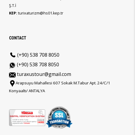
Ş.T.İ
KEP:
turixaturizm@hs01.kep.tr
CONTACT
(+90) 538 708 8050
(+90) 538 708 8050
turaxustour@gmail.com
Arapsuyu Mahallesi 607 Sokak M.Tabur Apt. 24/C/1
Konyaaltı/ ANTALYA