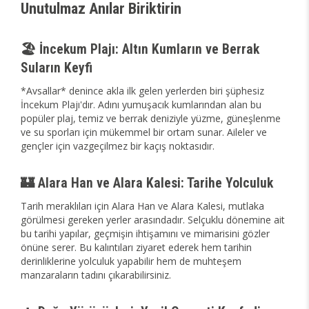
Unutulmaz Anılar Biriktirin
🏖️ İncekum Plajı: Altın Kumların ve Berrak
Suların Keyfi
*Avsallar* denince akla ilk gelen yerlerden biri şüphesiz
İncekum Plajı'dır. Adını yumuşacık kumlarından alan bu
popüler plaj, temiz ve berrak deniziyle yüzme, güneşlenme
ve su sporları için mükemmel bir ortam sunar. Aileler ve
gençler için vazgeçilmez bir kaçış noktasıdır.
🏰 Alara Han ve Alara Kalesi: Tarihe Yolculuk
Tarih meraklıları için Alara Han ve Alara Kalesi, mutlaka
görülmesi gereken yerler arasındadır. Selçuklu dönemine ait
bu tarihi yapılar, geçmişin ihtişamını ve mimarisini gözler
önüne serer. Bu kalıntıları ziyaret ederek hem tarihin
derinliklerine yolculuk yapabilir hem de muhteşem
manzaraların tadını çıkarabilirsiniz.