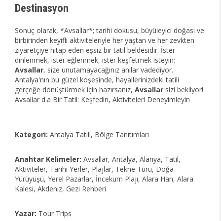
Destinasyon
Sonuç olarak, *Avsallar*; tarihi dokusu, büyüleyici doğası ve
birbirinden keyifli aktiviteleriyle her yaştan ve her zevkten
ziyaretçiye hitap eden eşsiz bir tatil beldesidir. İster
dinlenmek, ister eğlenmek, ister keşfetmek isteyin;
Avsallar
, size unutamayacağınız anılar vadediyor.
Antalya'nın bu güzel köşesinde, hayallerinizdeki tatili
gerçeğe dönüştürmek için hazırsanız,
Avsallar
sizi bekliyor!
Avsallar d.a Bir Tatil: Keşfedin, Aktiviteleri Deneyimleyin
Kategori:
Antalya Tatili, Bölge Tanıtımları
Anahtar Kelimeler:
Avsallar, Antalya, Alanya, Tatil,
Aktiviteler, Tarihi Yerler, Plajlar, Tekne Turu, Doğa
Yürüyüşü, Yerel Pazarlar, İncekum Plajı, Alara Han, Alara
Kalesi, Akdeniz, Gezi Rehberi
Yazar:
Tour Trips