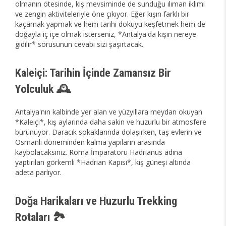
olmanın ötesinde, kış mevsiminde de sunduğu ılıman iklimi
ve zengin aktiviteleriyle öne çıkıyor. Eğer kışın farklı bir
kaçamak yapmak ve hem tarihi dokuyu keşfetmek hem de
doğayla iç içe olmak isterseniz, *Antalya'da kışın nereye
gidilir* sorusunun cevabı sizi şaşırtacak.
Kaleiçi: Tarihin İçinde Zamansız Bir
Yolculuk 🕰️
Antalya'nın kalbinde yer alan ve yüzyıllara meydan okuyan
*Kaleiçi*, kış aylarında daha sakin ve huzurlu bir atmosfere
bürünüyor. Daracık sokaklarında dolaşırken, taş evlerin ve
Osmanlı döneminden kalma yapıların arasında
kaybolacaksınız. Roma İmparatoru Hadrianus adına
yaptırılan görkemli *Hadrian Kapısı*, kış güneşi altında
adeta parlıyor.
Doğa Harikaları ve Huzurlu Trekking
Rotaları 🏞️