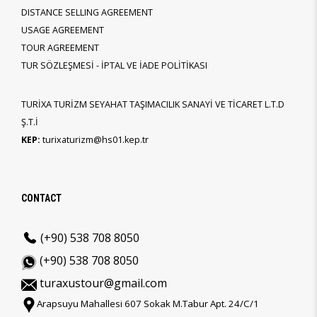
DISTANCE SELLING AGREEMENT
USAGE AGREEMENT
TOUR AGREEMENT
TUR SÖZLEŞMESİ - İPTAL VE İADE POLİTİKASI
TURİXA TURİZM SEYAHAT TAŞIMACILIK SANAYİ VE TİCARET L.T.D
Ş.T.İ
KEP:
turixaturizm@hs01.kep.tr
CONTACT
(+90) 538 708 8050
(+90) 538 708 8050
turaxustour@gmail.com
Arapsuyu Mahallesi 607 Sokak M.Tabur Apt. 24/C/1