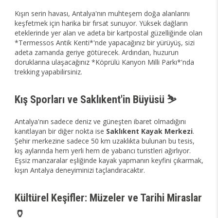
Kışın serin havası, Antalya'nın muhteşem doğa alanlarını
keşfetmek için harika bir fırsat sunuyor. Yüksek dağların
eteklerinde yer alan ve adeta bir kartpostal güzelliğinde olan
*Termessos Antik Kenti*'nde yapacağınız bir yürüyüş, sizi
adeta zamanda geriye götürecek. Ardından, huzurun
doruklarına ulaşacağınız *Köprülü Kanyon Milli Parkı*'nda
trekking yapabilirsiniz.
Kış Sporları ve Saklıkent'in Büyüsü ⛷️
Antalya'nın sadece deniz ve güneşten ibaret olmadığını
kanıtlayan bir diğer nokta ise
Saklıkent Kayak Merkezi
.
Şehir merkezine sadece 50 km uzaklıkta bulunan bu tesis,
kış aylarında hem yerli hem de yabancı turistleri ağırlıyor.
Eşsiz manzaralar eşliğinde kayak yapmanın keyfini çıkarmak,
kışın Antalya deneyiminizi taçlandıracaktır.
Kültürel Keşifler: Müzeler ve Tarihi Miraslar
🏺